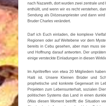
nach Nazareth, dort wurden zwei zentrale un
enthüllt, und wenn wir es recht verstehen, d
Sendung als Diözesanpriester und dann wird 
Bruder Charles verändert.
Darf ich Euch einladen, die komplexe Vielfal
Regionen oder auf Weltebene vor dem Myster
bereits in Cebu gesehen, aber man muss si
und Hoffnung darauf antworten. Der unpräten
einige versteckte Einladungen in diesen Wirklic
Im Apriltreffen von etwa 20 Mitgliedern habe
Haiti ist. Unsere Kleinen Brüder und Sch
prophetische und konkrete Gegenwart im Lebe
Projekten zum Lebensunterhalt, sozialen Dien
politischen Systems das Land in einen dunkl
(Was diesen Moment betrifft: die Situation v