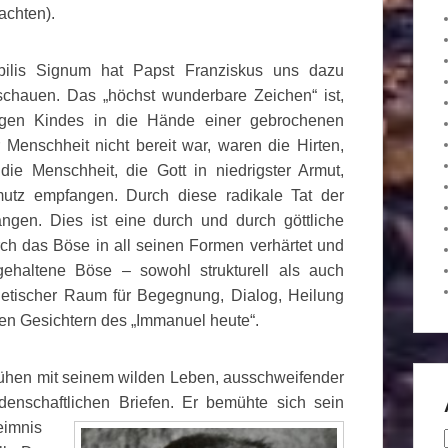
achten).
bilis Signum hat Papst Franziskus uns dazu
schauen. Das „höchst wunderbare Zeichen“ ist,
tigen Kindes in die Hände einer gebrochenen
Menschheit nicht bereit war, waren die Hirten,
die Menschheit, die Gott in niedrigster Armut,
utz empfangen. Durch diese radikale Tat der
gen. Dies ist eine durch und durch göttliche
urch das Böse in all seinen Formen verhärtet und
gehaltene Böse – sowohl strukturell als auch
hetischer Raum für Begegnung, Dialog, Heilung
nen Gesichtern des „Immanuel heute“.
emühen mit seinem wilden Leben, ausschweifender
idenschaftlichen Briefen. Er
bemühte sich sein
eimnis