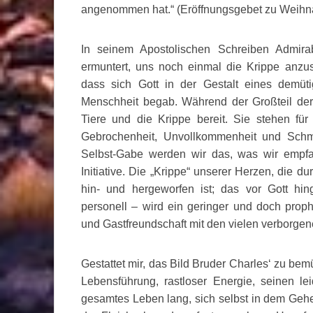
angenommen hat.“ (Eröffnungsgebet zu Weihn
In seinem Apostolischen Schreiben Admira
ermuntert, uns noch einmal die Krippe anzu
dass sich Gott in der Gestalt eines demü
Menschheit begab. Während der Großteil der 
Tiere und die Krippe bereit. Sie stehen für 
Gebrochenheit, Unvollkommenheit und Schm
Selbst-Gabe werden wir das, was wir empfan
Initiative. Die „Krippe“ unserer Herzen, die d
hin- und hergeworfen ist; das vor Gott hin
personell – wird ein geringer und doch prop
und Gastfreundschaft mit den vielen verborge
Gestattet mir, das Bild Bruder Charles‘ zu b
Lebensführung, rastloser Energie, seinen le
gesamtes Leben lang, sich selbst in dem Geh