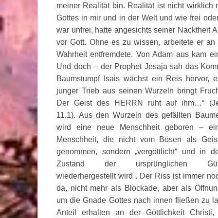
meiner Realität bin. Realität ist nicht wirklic
Gottes in mir und in der Welt und wie frei oder
war unfrei, hatte angesichts seiner Nacktheit 
vor Gott. Ohne es zu wissen, arbeitete er an
Wahrheit entfremdete. Von Adam aus kam ei
Und doch – der Prophet Jesaja sah das Ko
Baumstumpf Isais wächst ein Reis hervor, e
junger Trieb aus seinen Wurzeln bringt Fruch
Der Geist des HERRN ruht auf ihm…“ (J
11,1). Aus den Wurzeln des gefällten Baum
wird eine neue Menschheit geboren – ei
Menschheit, die nicht vom Bösen als Geis
genommen, sondern „vergöttlicht“ und in d
Zustand der ursprünglichen Gü
wiederhergestellt wird . Der Riss ist immer no
da, nicht mehr als Blockade, aber als Öffnun
um die Gnade Gottes nach innen fließen zu la
Anteil erhalten an der Göttlichkeit Chris