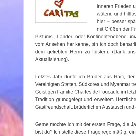
inneren Frieden un
wütend und hilflo
hier – besser spä
mit Grüßen der Fr
Bistums-, Länder- oder Kontinentenebene um
vom Ansehen her kenne, bin ich doch beharrl
dem geliebten Herrn zu flüstern. (Dank unse
Aktualisierung).
Letztes Jahr durfte ich Brüder aus Haiti, d
Vereinigten Statten, Südkorea und Myanmar tre
Geistigen Familie Charles de Foucauld im letzt
Tradition grundgelegt und erweitert. Herzlic
Gastfreundschaft, brüderlichen Austausch und
Gerne möchte ich mit der ersten Frage, die J
bist du? Ich stelle diese Frage regelmäßig, ei