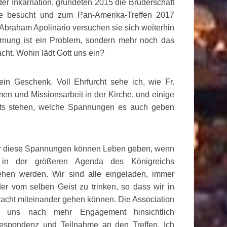
er Inkarnation, gründeten 2015 die Bruderschaft
sie besucht und zum Pan-Amerika-Treffen 2017
 Abraham Apolinario versuchen sie sich weiterhin
ernung ist ein Problem, sondern mehr noch das
cht. Wohin lädt Gott uns ein?
 ein Geschenk. Voll Ehrfurcht sehe ich, wie Fr.
smen und Missionsarbeit in der Kirche, und einige
its stehen, welche Spannungen es auch geben
r diese Spannungen können Leben geben, wenn
 in der größeren Agenda des Königreichs
hen werden. Wir sind alle eingeladen, immer
er vom selben Geist zu trinken, so dass wir in
racht miteinander gehen können. Die Association
gt uns nach mehr Engagement hinsichtlich
espondenz und Teilnahme an den Treffen. Ich