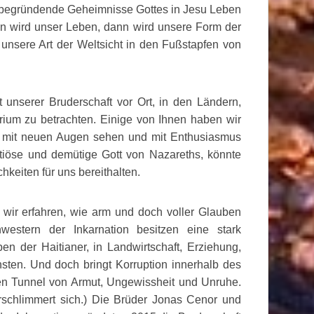
d begründende Geheimnisse Gottes in Jesu Leben
ann wird unser Leben, dann wird unsere Form der
unsere Art der Weltsicht in den Fußstapfen von
t unserer Bruderschaft vor Ort, in den Ländern,
ium zu betrachten. Einige von Ihnen haben wir
e mit neuen Augen sehen und mit Enthusiasmus
tiöse und demütige Gott von Nazareths, könnte
hkeiten für uns bereithalten.
n wir erfahren, wie arm und doch voller Glauben
western der Inkarnation besitzen eine stark
n der Haitianer, in Landwirtschaft, Erziehung,
sten. Und doch bringt Korruption innerhalb des
en Tunnel von Armut, Ungewissheit und Unruhe.
erschlimmert sich.) Die Brüder Jonas Cenor und