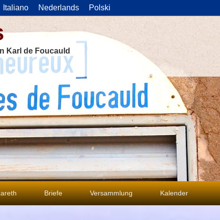
Italiano
Nederlands
Polski
s
on Karl de Foucauld
areth
Briefe
Versammlung
Kalender