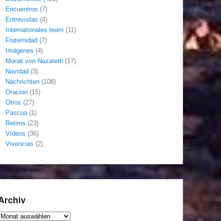
Encuentros
(7)
Entrevistas
(4)
Internationales team
(11)
Fraternidad
(7)
Imágenes
(4)
Monat von Nazareth
(17)
Navidad
(3)
Nachrichten
(108)
Oracion
(15)
Otros
(27)
Pascua
(1)
Retiros
(23)
Vídeos
(36)
Vivencias
(2)
Archiv
Archiv