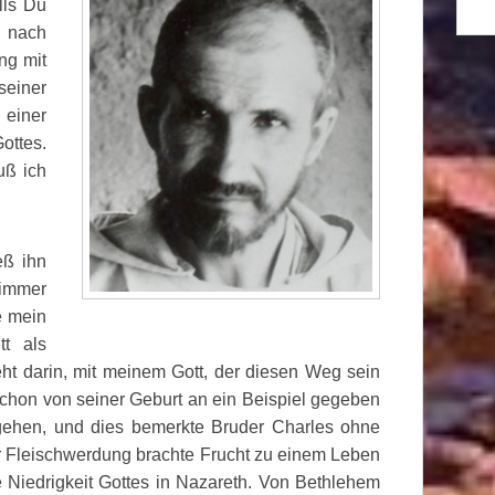
lls Du
f nach
ng mit
einer
einer
ottes.
uß ich
eß ihn
 immer
e mein
tt als
ht darin, mit meinem Gott, der diesen Weg sein
schon von seiner Geburt an ein Beispiel gegeben
zugehen, und dies bemerkte Bruder Charles ohne
der Fleischwerdung brachte Frucht zu einem Leben
e Niedrigkeit Gottes in Nazareth. Von Bethlehem