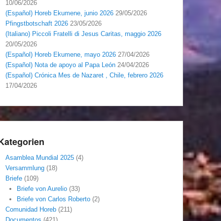
10/06/2026
(Español) Horeb Ekumene, junio 2026
29/05/2026
Pfingstbotschaft 2026
23/05/2026
(Italiano) Piccoli Fratelli di Jesus Caritas, maggio 2026
20/05/2026
(Español) Horeb Ekumene, mayo 2026
27/04/2026
(Español) Nota de apoyo al Papa León
24/04/2026
(Español) Crónica Mes de Nazaret , Chile, febrero 2026
17/04/2026
Kategorien
Asamblea Mundial 2025
(4)
Versammlung
(18)
Briefe
(109)
Briefe von Aurelio
(33)
Briefe von Carlos Roberto
(2)
Comunidad Horeb
(211)
Documentos
(421)