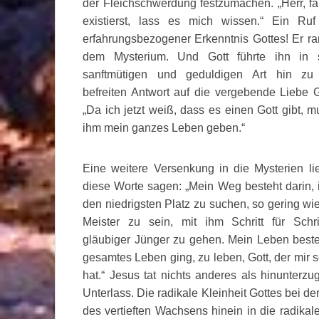
der Fleichschwerdung festzumachen. „Herr, fa
existierst, lass es mich wissen.“ Ein Ru
erfahrungsbezogener Erkenntnis Gottes! Er ra
dem Mysterium. Und Gott führte ihn in s
sanftmütigen und geduldigen Art hin zu 
befreiten Antwort auf die vergebende Liebe G
„Da ich jetzt weiß, dass es einen Gott gibt, m
ihm mein ganzes Leben geben.“
Eine weitere Versenkung in die Mysterien li
diese Worte sagen: „Mein Weg besteht darin,
den niedrigsten Platz zu suchen, so gering wi
Meister zu sein, mit ihm Schritt für Schri
gläubiger Jünger zu gehen. Mein Leben beste
gesamtes Leben ging, zu leben, Gott, der mir 
hat.“ Jesus tat nichts anderes als hinunter
Unterlass. Die radikale Kleinheit Gottes bei 
des vertieften Wachsens hinein in die radikal