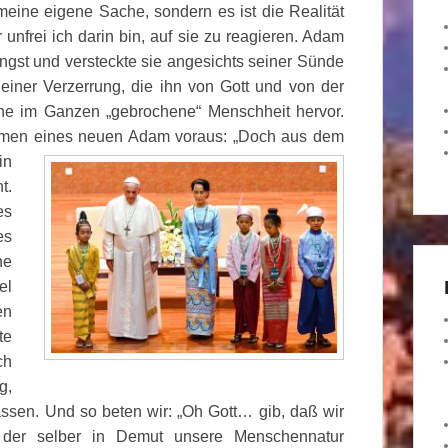
h meine eigene Sache, sondern es ist die Realität
 unfrei ich darin bin, auf sie zu reagieren. Adam
Angst und versteckte sie angesichts seiner Sünde
 einer Verzerrung, die ihn von Gott und von der
ne im Ganzen „gebrochene“ Menschheit hervor.
mmen eines
neuen Adam voraus: „Doch aus dem
in
t.
es
es
ne
el
en
te
ch
g,
ssen. Und so beten wir: „Oh Gott… gib, daß wir
ti, der selber in Demut unsere Menschennatur