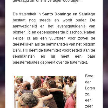
gevraagd om ons te vertegenwoordigen.
De fraterniteit in
Santo Domingo en Santiago
bestaat nog steeds en wordt ouder. De
aanwezigheid en het levensgetuigenis van
pionier, lid en gepensioneerde bisschop, Rafael
Felipe, is als een vuurtoren voor zowel de
geestelijken als de seminaristen van het bisdom
Beni. Hij heeft de fraterniteit voorgesteld aan de
seminaristen en hij heeft een paar
priesterretraites gepreekt over de fraterniteit.
Broe
der
Loren
zo,
een
zeer