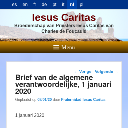
es
en
fr
de
pt
it
nl
pl
Iesus Caritas
Broederschap van Priesters Iesus Caritas van
Charles de Foucauld
Menu
Berichtnavigatie
←
Vorige
Volgende
→
Brief van de algemene
verantwoordelijke, 1 januari
2020
Geplaatst op
08/01/20
door
Fraternidad Iesus Caritas
1 januari 2020