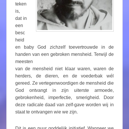
teken
is,
dat in
een
besc
heid
en baby God zichzelf toevertrouwde in de
handen van een gebroken mensheid. Terwijl de
meesten
van de mensheid niet klaar waren, waren de
herders, de dieren, en de voederbak wél
gereed. Ze vertegenwoordigen de mensheid die
God ontvangt in zijn uiterste armoede,
gebrokenheid, imperfectie, smerigheid. Door
deze radicale daad van zelf-gave worden wij in
staat te ontvangen wie we zijn.
Dit is een puur goddelijk initiatief. Wanneer we