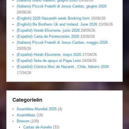
(Italiano) Diario Italiano, giugno 2026
26/06/26
(Italiano) Piccoli Fratelli di Jesus Caritas, giugno 2026
26/06/26
(English) 2026 Nazareth week Booking form
10/06/26
(English) Be Brothers Uk and Ireland, June 2026
10/06/26
(Español) Horeb Ekumene, junio 2026
29/05/26
(Español) Carta de Pentecostés 2026
23/05/26
(Italiano) Piccoli Fratelli di Jesus Caritas, maggio 2026
20/05/26
(Español) Horeb Ekumene, mayo 2026
27/04/26
(Español) Nota de apoyo al Papa León
24/04/26
(Español) Crónica Mes de Nazaret , Chile, febrero 2026
17/04/26
Categorieën
Asamblea Mundial 2025
(4)
Asambleas
(18)
Brieven
(109)
Cartas de Aurelio
(33)