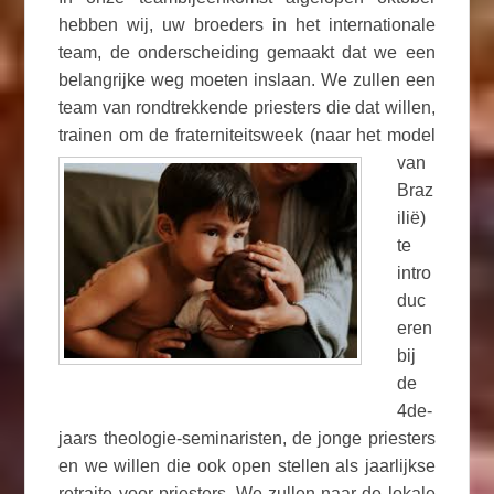
hebben wij, uw broeders in het internationale
team, de onderscheiding gemaakt dat we een
belangrijke weg moeten inslaan. We zullen een
team van rondtrekkende priesters die dat willen,
trainen om de fraterniteitsweek (naar
het model
van
Braz
ilië)
te
intro
duc
eren
bij
de
4de-
jaars theologie-seminaristen, de jonge priesters
en we willen die ook open stellen als jaarlijkse
retraite voor priesters. We zullen naar de lokale