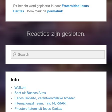
Dit bericht werd geplaatst in
door
Fraternidad Iesus
Caritas
. Bookmark de
permalink
.
Reacties zijn gesloten.
Zoeken
Info
Welkom
Brief uit Buenos Aires
Carlos Roberto, verantwoordelijke broeder
Internationaal Team. Tino FERRARI
Priestersfraterniteit Iesus Caritas