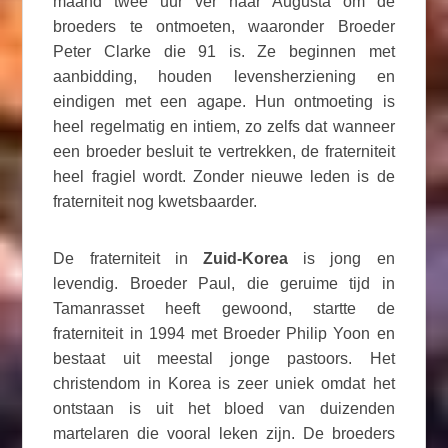
maand twee uur ver naar Augusta om de
broeders te ontmoeten, waaronder Broeder
Peter Clarke die 91 is. Ze beginnen met
aanbidding, houden levensherziening en
eindigen met een agape. Hun ontmoeting is
heel regelmatig en intiem, zo zelfs dat wanneer
een broeder besluit te vertrekken, de fraterniteit
heel fragiel wordt. Zonder nieuwe leden is de
fraterniteit nog kwetsbaarder.
De fraterniteit in
Zuid-Korea
is jong en
levendig. Broeder Paul, die geruime tijd in
Tamanrasset heeft gewoond, startte de
fraterniteit in 1994 met Broeder Philip Yoon en
bestaat uit meestal jonge pastoors. Het
christendom in Korea is zeer uniek omdat het
ontstaan is uit het bloed van duizenden
martelaren die vooral leken zijn. De broeders