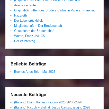
(Español) San Carlos de FOUCAULD, una vida
desconcertante
Original-Schriften des Bruders Carlos in Viviers, Frankreich
Nazareth
Der Lebensrückblick
Mitgliedschaft in Der Bruderschaft
Geschichte der Bruderschaft
Wüste, Franz JALICS
Der Wüntentag
Beliebte Beiträge
Buenos Aires Brief, Mai 2025
Neueste Beiträge
(Italiano) Diario Italiano, giugno 2026
26/06/2026
(Italiano) Piccoli Fratelli di Jesus Caritas, giugno 2026