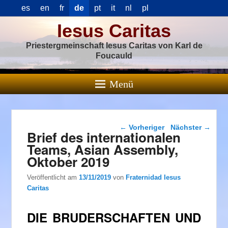
es
en
fr
de
pt
it
nl
pl
Iesus Caritas
Priestergmeinschaft Iesus Caritas von Karl de
Foucauld
Menü
Beitragsnavigation
←
Vorheriger
Nächster
→
Brief des internationalen
Teams, Asian Assembly,
Oktober 2019
Veröffentlicht am
13/11/2019
von
Fraternidad Iesus
Caritas
DIE BRUDERSCHAFTEN UND