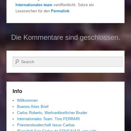
Internationales team
veröffentlicht. Setze ein
Lesezeichen für den
Permalink
.
Die Kommentare sind geschlossen.
Suchen
Info
Willkommen
Buenos Aires Brief
Carlos Roberto, Werlvantbortlicher Bruder
Internationales Team. Tino FERRARI
Priestersbruderchaft Iesus Caritas