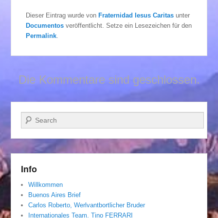
Dieser Eintrag wurde von
Fraternidad Iesus Caritas
unter
Documentos
veröffentlicht. Setze ein Lesezeichen für den
Permalink
.
Die Kommentare sind geschlossen.
Suchen
Info
Willkommen
Buenos Aires Brief
Carlos Roberto, Werlvantbortlicher Bruder
Internationales Team. Tino FERRARI