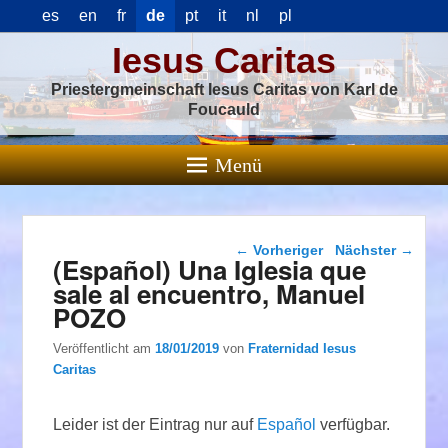
es
en
fr
de
pt
it
nl
pl
Iesus Caritas
Priestergmeinschaft Iesus Caritas von Karl de
Foucauld
Menü
Beitragsnavigation
←
Vorheriger
Nächster
→
(Español) Una Iglesia que
sale al encuentro, Manuel
POZO
Veröffentlicht am
18/01/2019
von
Fraternidad Iesus
Caritas
Leider ist der Eintrag nur auf
Español
verfügbar.