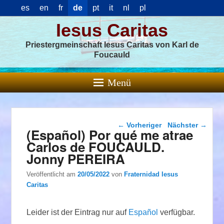
es
en
fr
de
pt
it
nl
pl
Iesus Caritas
Priestergmeinschaft Iesus Caritas von Karl de
Foucauld
Menü
Beitragsnavigation
←
Vorheriger
Nächster
→
(Español) Por qué me atrae
Carlos de FOUCAULD.
Jonny PEREIRA
Veröffentlicht am
20/05/2022
von
Fraternidad Iesus
Caritas
Leider ist der Eintrag nur auf
Español
verfügbar.