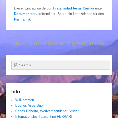
Dieser Eintrag wurde von
Fraternidad Iesus Caritas
unter
Documentos
veröffentlicht. Setze ein Lesezeichen für den
Permalink
.
Die Kommentare sind geschlossen.
Suchen
Info
Willkommen
Buenos Aires Brief
Carlos Roberto, Werlvantbortlicher Bruder
Internationales Team. Tino FERRARI