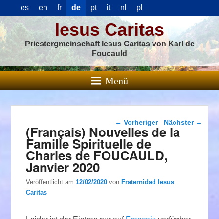
es
en
fr
de
pt
it
nl
pl
Iesus Caritas
Priestergmeinschaft Iesus Caritas von Karl de
Foucauld
Menü
Beitragsnavigation
←
Vorheriger
Nächster
→
(Français) Nouvelles de la
Famille Spirituelle de
Charles de FOUCAULD,
Janvier 2020
Veröffentlicht am
12/02/2020
von
Fraternidad Iesus
Caritas