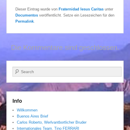
Dieser Eintrag wurde von
Fraternidad Iesus Caritas
unter
Documentos
veröffentlicht. Setze ein Lesezeichen für den
Permalink
.
Die Kommentare sind geschlossen.
Suchen
Info
Willkommen
Buenos Aires Brief
Carlos Roberto, Werlvantbortlicher Bruder
Internationales Team. Tino FERRARI