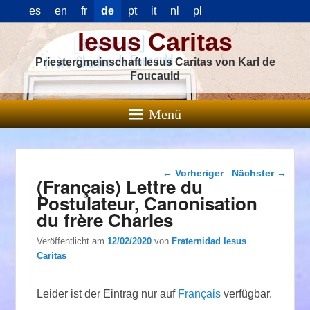
es
en
fr
de
pt
it
nl
pl
Iesus Caritas
Priestergmeinschaft Iesus Caritas von Karl de
Foucauld
Menü
Beitragsnavigation
←
Vorheriger
Nächster
→
(Français) Lettre du
Postulateur, Canonisation
du frère Charles
Veröffentlicht am
12/02/2020
von
Fraternidad Iesus
Caritas
Leider ist der Eintrag nur auf
Français
verfügbar.