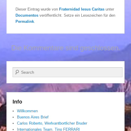
Dieser Eintrag wurde von
Fraternidad Iesus Caritas
unter
Documentos
veröffentlicht. Setze ein Lesezeichen für den
Permalink
.
Die Kommentare sind geschlossen.
Suchen
Info
Willkommen
Buenos Aires Brief
Carlos Roberto, Werlvantbortlicher Bruder
Internationales Team. Tino FERRARI