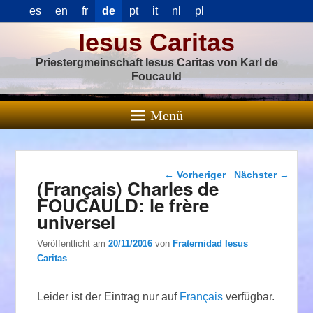
es
en
fr
de
pt
it
nl
pl
Iesus Caritas
Priestergmeinschaft Iesus Caritas von Karl de
Foucauld
Menü
Beitragsnavigation
←
Vorheriger
Nächster
→
(Français) Charles de
FOUCAULD: le frère
universel
Veröffentlicht am
20/11/2016
von
Fraternidad Iesus
Caritas
Leider ist der Eintrag nur auf
Français
verfügbar.