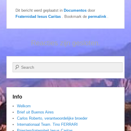
Dit bericht werd geplaatst in
Documentos
door
Fraternidad Iesus Caritas
. Bookmark de
permalink
.
Reacties zijn gesloten.
Zoeken
Info
Welkom
Brief uit Buenos Aires
Carlos Roberto, verantwoordelijke broeder
Internationaal Team. Tino FERRARI
Priestersfraterniteit Iesus Caritas