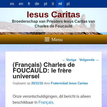
es
en
fr
de
pt
it
nl
pl
Iesus Caritas
Broederschap van Priesters Iesus Caritas van
Charles de Foucauld
Menu
Berichtnavigatie
←
Vorige
Volgende
→
(Français) Charles de
FOUCAULD: le frère
universel
Geplaatst op
20/11/16
door
Fraternidad Iesus Caritas
Onze verontschuldigingen, dit bericht is alleen
beschikbaar in
Français
.