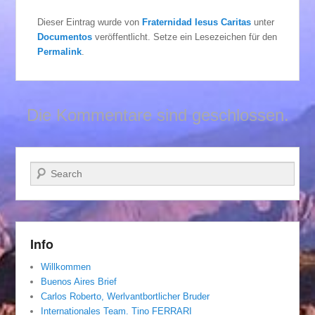
Dieser Eintrag wurde von
Fraternidad Iesus Caritas
unter
Documentos
veröffentlicht. Setze ein Lesezeichen für den
Permalink
.
Die Kommentare sind geschlossen.
Suchen
Info
Willkommen
Buenos Aires Brief
Carlos Roberto, Werlvantbortlicher Bruder
Internationales Team. Tino FERRARI