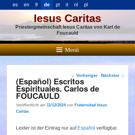
es
en
fr
de
pt
it
nl
pl
Iesus Caritas
Priestergmeinschaft Iesus Caritas von Karl de
Foucauld
Menü
Beitragsnavigation
←
Vorheriger
Nächster
→
(Español) Escritos
Espirituales. Carlos de
FOUCAULD
Veröffentlicht am
11/12/2024
von
Fraternidad Iesus
Caritas
Leider ist der Eintrag nur auf
Español
verfügbar.