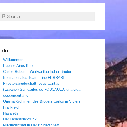
Suchen
Info
Willkommen
Buenos Aires Brief
Carlos Roberto, Werlvantbortlicher Bruder
Internationales Team. Tino FERRARI
Priestersbruderchaft Iesus Caritas
(Español) San Carlos de FOUCAULD, una vida
desconcertante
Original-Schriften des Bruders Carlos in Viviers,
Frankreich
Nazareth
Der Lebensrückblick
Mitgliedschaft in Der Bruderschaft