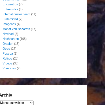
Encuentros
(7)
Entrevistas
(4)
Internationales team
(11)
Fraternidad
(7)
Imágenes
(4)
Monat von Nazareth
(17)
Navidad
(3)
Nachrichten
(108)
Oracion
(15)
Otros
(27)
Pascua
(1)
Retiros
(23)
Vídeos
(36)
Vivencias
(2)
Archiv
Archiv