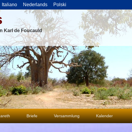
Italiano
Nederlands
Polski
s
on Karl de Foucauld
areth
Briefe
Versammlung
Kalender