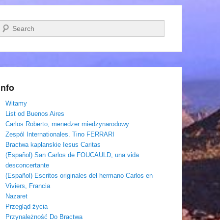
Szukaj
Info
Witamy
List od Buenos Aires
Carlos Roberto, menedzer miedzynarodowy
Zespól Internationales. Tino FERRARI
Bractwa kaplanskie Iesus Caritas
(Español) San Carlos de FOUCAULD, una vida
desconcertante
(Español) Escritos originales del hermano Carlos en
Viviers, Francia
Nazaret
Przegląd życia
Przynależność Do Bractwa