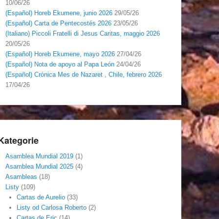
10/06/26
(Español) Horeb Ekumene, junio 2026
29/05/26
(Español) Carta de Pentecostés 2026
23/05/26
(Italiano) Piccoli Fratelli di Jesus Caritas, maggio 2026
20/05/26
(Español) Horeb Ekumene, mayo 2026
27/04/26
(Español) Nota de apoyo al Papa León
24/04/26
(Español) Crónica Mes de Nazaret , Chile, febrero 2026
17/04/26
Kategorie
Asamblea Mundial 2019
(1)
Asamblea Mundial 2025
(4)
Asambleas
(18)
Listy
(109)
Cartas de Aurelio
(33)
Listy od Carlosa Roberto
(2)
Cartas de Eric
(14)