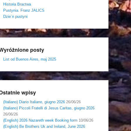
Historia Bractwa
Pustynia. Franz JALICS
Dzie´n pustyni
Wyróżnione posty
List od Buenos Aires, maj 2025
Ostatnie wpisy
(Italiano) Diario Italiano, giugno 2026
26/06/26
(Italiano) Piccoli Fratelli di Jesus Caritas, giugno 2026
26/06/26
(English) 2026 Nazareth week Booking form
10/06/26
(English) Be Brothers Uk and Ireland, June 2026