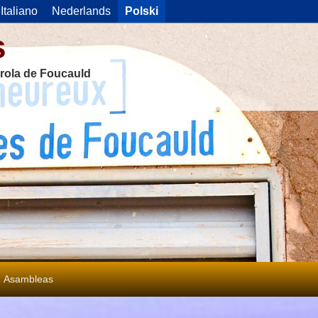
Italiano
Nederlands
Polski
s
rola de Foucauld
Asambleas