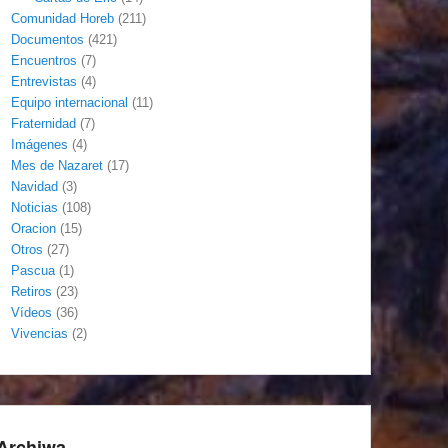
Comunidad Horeb
(211)
Documentos
(421)
Encuentros
(7)
Entrevistas
(4)
Equipo internacional
(11)
Fraternidad
(7)
Imágenes
(4)
Mes de Nazaret
(17)
Navidad
(3)
Noticias
(108)
Oracion
(15)
Otros
(27)
Pascua
(1)
Retiros
(23)
Vídeos
(36)
Vivencias
(2)
Archiwa