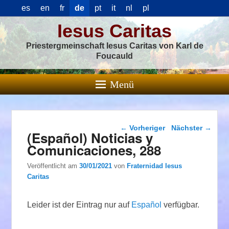
es
en
fr
de
pt
it
nl
pl
Iesus Caritas
Priestergmeinschaft Iesus Caritas von Karl de
Foucauld
Menü
Beitragsnavigation
←
Vorheriger
Nächster
→
(Español) Noticias y
Comunicaciones, 288
Veröffentlicht am
30/01/2021
von
Fraternidad Iesus
Caritas
Leider ist der Eintrag nur auf
Español
verfügbar.