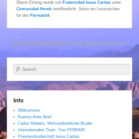
Dieser Eintrag wurde von
Fraternidad Iesus Caritas
unter
Comunidad Horeb
veröffentlicht. Setze ein Lesezeichen
für den
Permalink
.
Die Kommentare sind geschlossen.
Suchen
Info
Willkommen
Buenos Aires Brief
Carlos Roberto, Werlvantbortlicher Bruder
Internationales Team. Tino FERRARI
Priestersbruderchaft Iesus Caritas