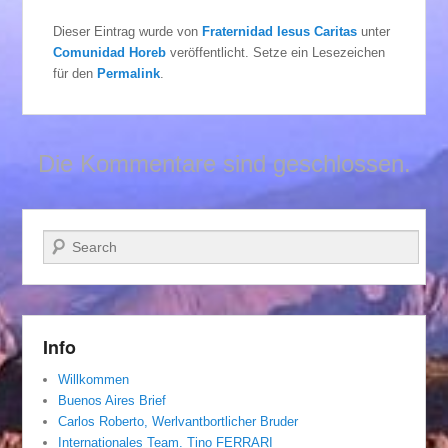
Dieser Eintrag wurde von
Fraternidad Iesus Caritas
unter
Comunidad Horeb
veröffentlicht. Setze ein Lesezeichen
für den
Permalink
.
Die Kommentare sind geschlossen.
Suchen
Info
Willkommen
Buenos Aires Brief
Carlos Roberto, Werlvantbortlicher Bruder
Internationales Team. Tino FERRARI