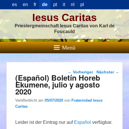
es
en
fr
de
pt
it
nl
pl
Iesus Caritas
Priestergmeinschaft Iesus Caritas von Karl de
Foucauld
Menü
Beitragsnavigation
←
Vorheriger
Nächster
→
(Español) Boletín Horeb
Ekumene, julio y agosto
2020
Veröffentlicht am
05/07/2020
von
Fraternidad Iesus
Caritas
Leider ist der Eintrag nur auf
Español
verfügbar.