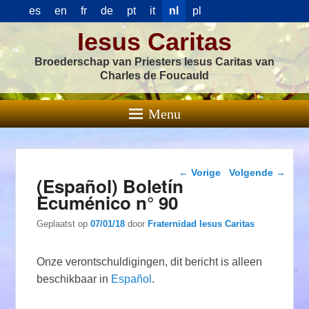
es
en
fr
de
pt
it
nl
pl
Iesus Caritas
Broederschap van Priesters Iesus Caritas van
Charles de Foucauld
Menu
Berichtnavigatie
←
Vorige
Volgende
→
(Español) Boletín
Ecuménico n° 90
Geplaatst op
07/01/18
door
Fraternidad Iesus Caritas
Onze verontschuldigingen, dit bericht is alleen
beschikbaar in
Español
.