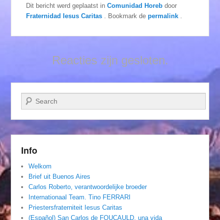
Dit bericht werd geplaatst in
Comunidad Horeb
door
Fraternidad Iesus Caritas
. Bookmark de
permalink
.
Reacties zijn gesloten.
Zoeken
Info
Welkom
Brief uit Buenos Aires
Carlos Roberto, verantwoordelijke broeder
Internationaal Team. Tino FERRARI
Priestersfraterniteit Iesus Caritas
(Español) San Carlos de FOUCAULD, una vida