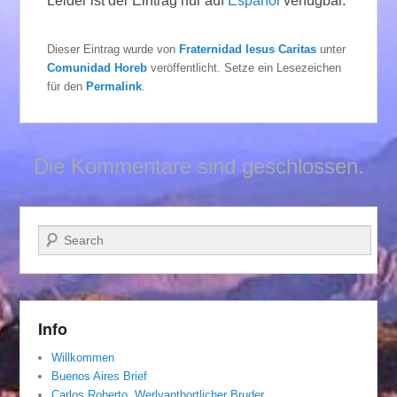
Leider ist der Eintrag nur auf
Español
verfügbar.
Dieser Eintrag wurde von
Fraternidad Iesus Caritas
unter
Comunidad Horeb
veröffentlicht. Setze ein Lesezeichen
für den
Permalink
.
Die Kommentare sind geschlossen.
Suchen
Info
Willkommen
Buenos Aires Brief
Carlos Roberto, Werlvantbortlicher Bruder