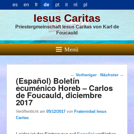
es
en
fr
de
pt
it
nl
pl
Iesus Caritas
Priestergmeinschaft Iesus Caritas von Karl de
Foucauld
Menü
Beitragsnavigation
←
Vorheriger
Nächster
→
(Español) Boletín
ecuménico Horeb – Carlos
de Foucauld, diciembre
2017
Veröffentlicht am
05/12/2017
von
Fraternidad Iesus
Caritas