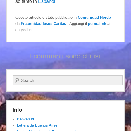
soltanto in
Español
.
Questo articolo è stato pubblicato in
Comunidad Horeb
da
Fraternidad Iesus Caritas
. Aggiungi il
permalink
ai
segnalibri.
I commenti sono chiusi.
Cerca
Info
Benvenuti
Lettera da Buenos Aires