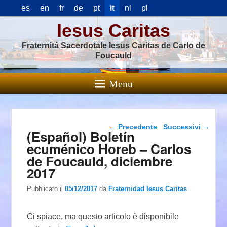
es
en
fr
de
pt
it
nl
pl
Iesus Caritas
Fraternitá Sacerdotale Iesus Caritas de Carlo de
Foucauld
Menu
Navigazione articolo
←
Precedente
Successivi
→
(Español) Boletín
ecuménico Horeb – Carlos
de Foucauld, diciembre
2017
Pubblicato il
05/12/2017
da
Fraternidad Iesus Caritas
Ci spiace, ma questo articolo è disponibile