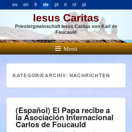
es
en
fr
de
pt
it
nl
pl
Iesus Caritas
Priestergmeinschaft Iesus Caritas von Karl de
Foucauld
Menü
KATEGORIEARCHIV:
NACHRICHTEN
(Español) El Papa recibe a
la Asociación Internacional
Carlos de Foucauld