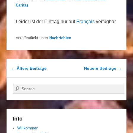
Caritas
Leider ist der Eintrag nur auf
Français
verfügbar.
Veröffentlicht unter
Nachrichten
Beitragsnavigation
←
Ältere Beiträge
Neuere Beiträge
→
Suchen
Info
Willkommen