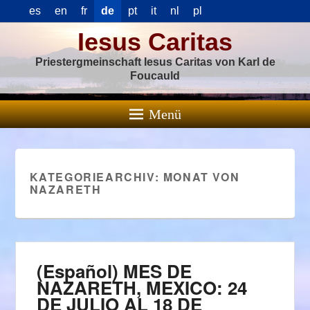
es
en
fr
de
pt
it
nl
pl
Iesus Caritas
Priestergmeinschaft Iesus Caritas von Karl de
Foucauld
Menü
KATEGORIEARCHIV:
MONAT VON
NAZARETH
(Español) MES DE
NAZARETH, MEXICO: 24
DE JULIO AL 18 DE