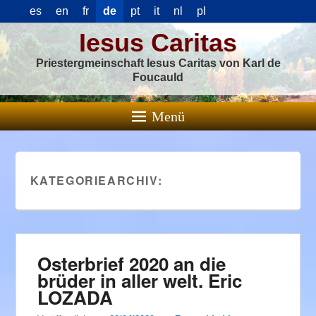
es
en
fr
de
pt
it
nl
pl
Iesus Caritas
Priestergmeinschaft Iesus Caritas von Karl de
Foucauld
Menü
KATEGORIEARCHIV:
Osterbrief 2020 an die
brüder in aller welt. Eric
LOZADA