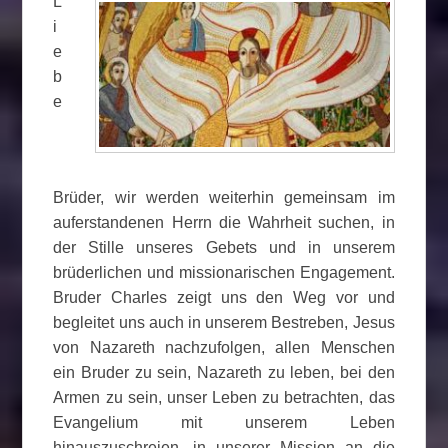
L
i
e
b
e
Brüder, wir werden weiterhin gemeinsam im
auferstandenen Herrn die Wahrheit suchen, in
der Stille unseres Gebets und in unserem
brüderlichen und missionarischen Engagement.
Bruder Charles zeigt uns den Weg vor und
begleitet uns auch in unserem Bestreben, Jesus
von Nazareth nachzufolgen, allen Menschen
ein Bruder zu sein, Nazareth zu leben, bei den
Armen zu sein, unser Leben zu betrachten, das
Evangelium mit unserem Leben
hinauszuschreien, in unserer Mission an die