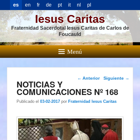
es
en
fr
de
pt
it
nl
pl
Iesus Caritas
Fraternidad Sacerdotal Iesus Caritas de Carlos de
Foucauld
Menú
Navegación de
←
Anterior
Siguiente
→
NOTICIAS Y
entradas
COMUNICACIONES Nº 168
Publicado el
03-02-2017
por
Fraternidad Iesus Caritas