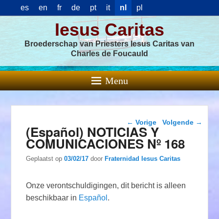
es
en
fr
de
pt
it
nl
pl
Iesus Caritas
Broederschap van Priesters Iesus Caritas van
Charles de Foucauld
Menu
Berichtnavigatie
←
Vorige
Volgende
→
(Español) NOTICIAS Y
COMUNICACIONES Nº 168
Geplaatst op
03/02/17
door
Fraternidad Iesus Caritas
Onze verontschuldigingen, dit bericht is alleen
beschikbaar in
Español
.