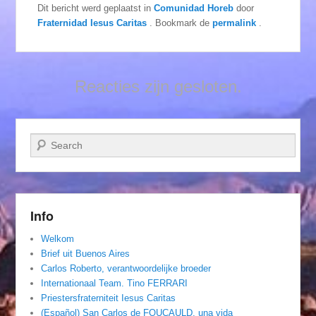
Dit bericht werd geplaatst in
Comunidad Horeb
door
Fraternidad Iesus Caritas
. Bookmark de
permalink
.
Reacties zijn gesloten.
Zoeken
Info
Welkom
Brief uit Buenos Aires
Carlos Roberto, verantwoordelijke broeder
Internationaal Team. Tino FERRARI
Priestersfraterniteit Iesus Caritas
(Español) San Carlos de FOUCAULD, una vida