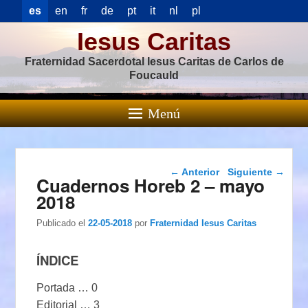
es
en
fr
de
pt
it
nl
pl
Iesus Caritas
Fraternidad Sacerdotal Iesus Caritas de Carlos de
Foucauld
Menú
Navegación de
←
Anterior
Siguiente
→
Cuadernos Horeb 2 – mayo
entradas
2018
Publicado el
22-05-2018
por
Fraternidad Iesus Caritas
ÍNDICE
Portada … 0
Editorial … 3