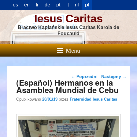
es
en
fr
de
pt
it
nl
pl
Iesus Caritas
Bractwo Kapłańskie Iesus Caritas Karola de
Foucauld
Menu
Nawigacja wpisu
←
Poprzedni
Następny
→
(Español) Hermanos en la
Asamblea Mundial de Cebu
Opublikowano
20/01/19
przez
Fraternidad Iesus Caritas