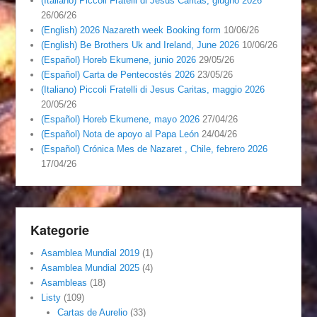
(Italiano) Piccoli Fratelli di Jesus Caritas, giugno 2026
26/06/26
(English) 2026 Nazareth week Booking form
10/06/26
(English) Be Brothers Uk and Ireland, June 2026
10/06/26
(Español) Horeb Ekumene, junio 2026
29/05/26
(Español) Carta de Pentecostés 2026
23/05/26
(Italiano) Piccoli Fratelli di Jesus Caritas, maggio 2026
20/05/26
(Español) Horeb Ekumene, mayo 2026
27/04/26
(Español) Nota de apoyo al Papa León
24/04/26
(Español) Crónica Mes de Nazaret , Chile, febrero 2026
17/04/26
Kategorie
Asamblea Mundial 2019
(1)
Asamblea Mundial 2025
(4)
Asambleas
(18)
Listy
(109)
Cartas de Aurelio
(33)