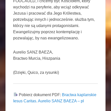
FOUCAULD, i chcemy być Kościołem, który
wychodzi na peryferie, aby wciąż odkrywać
Jezusa i pracować dla Jego Królestwa,
potrzebując innych i jednocześnie. służba tym,
którzy nie są udanymi protagonistami.
Ewangelizujmy poprzez kontemplację i
pozwalając, by nas ewangelizowano.
Aurelio SANZ BAEZA,
Bractwo Murcia, Hiszpania
(Dzięki, Quico, za rysunki)
Pobierz dokument PDF:
Bractwa kaplanskie
Iesus Caritas. Aurelio SANZ BAEZA – pl