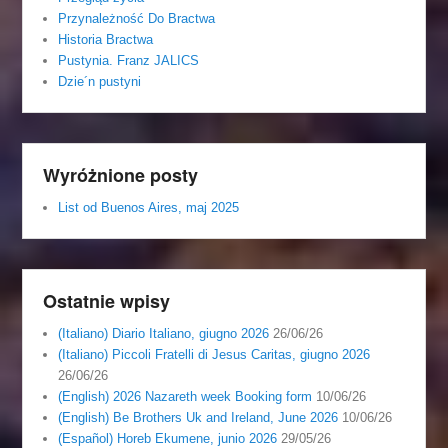
Przynależność Do Bractwa
Historia Bractwa
Pustynia. Franz JALICS
Dzie´n pustyni
Wyróżnione posty
List od Buenos Aires, maj 2025
Ostatnie wpisy
(Italiano) Diario Italiano, giugno 2026
26/06/26
(Italiano) Piccoli Fratelli di Jesus Caritas, giugno 2026
26/06/26
(English) 2026 Nazareth week Booking form
10/06/26
(English) Be Brothers Uk and Ireland, June 2026
10/06/26
(Español) Horeb Ekumene, junio 2026
29/05/26