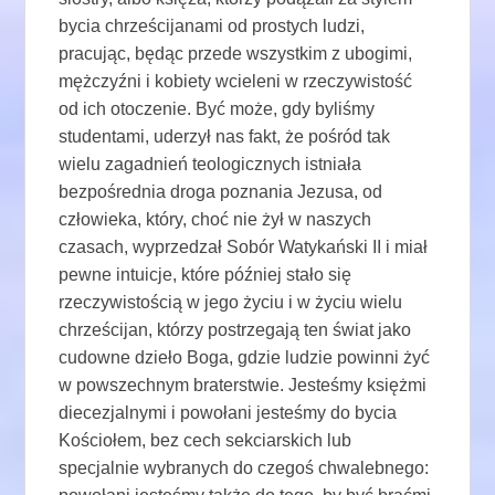
bycia chrześcijanami od prostych ludzi,
pracując, będąc przede wszystkim z ubogimi,
mężczyźni i kobiety wcieleni w rzeczywistość
od ich otoczenie. Być może, gdy byliśmy
studentami, uderzył nas fakt, że pośród tak
wielu zagadnień teologicznych istniała
bezpośrednia droga poznania Jezusa, od
człowieka, który, choć nie żył w naszych
czasach, wyprzedzał Sobór Watykański II i miał
pewne intuicje, które później stało się
rzeczywistością w jego życiu i w życiu wielu
chrześcijan, którzy postrzegają ten świat jako
cudowne dzieło Boga, gdzie ludzie powinni żyć
w powszechnym braterstwie. Jesteśmy księżmi
diecezjalnymi i powołani jesteśmy do bycia
Kościołem, bez cech sekciarskich lub
specjalnie wybranych do czegoś chwalebnego: