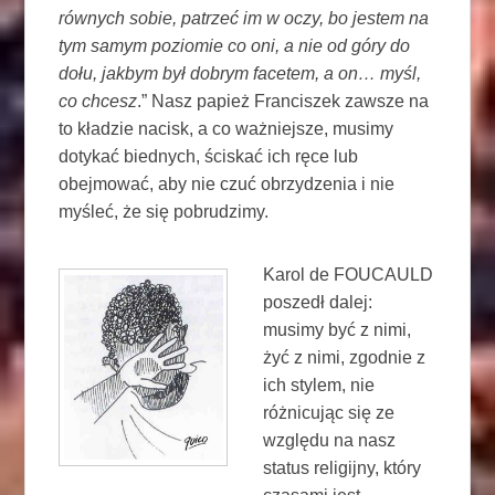
równych sobie, patrzeć im w oczy, bo jestem na
tym samym poziomie co oni, a nie od góry do
dołu, jakbym był dobrym facetem, a on… myśl,
co chcesz
.” Nasz papież Franciszek zawsze na
to kładzie nacisk, a co ważniejsze, musimy
dotykać biednych, ściskać ich ręce lub
obejmować, aby nie czuć obrzydzenia i nie
myśleć, że się pobrudzimy.
Karol de FOUCAULD
poszedł dalej:
musimy być z nimi,
żyć z nimi, zgodnie z
ich stylem, nie
różnicując się ze
względu na nasz
status religijny, który