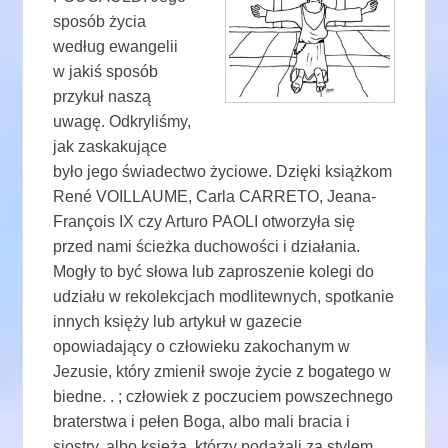
sposób życia
według ewangelii
w jakiś sposób
przykuł naszą
uwagę. Odkryliśmy,
jak zaskakujące
było jego świadectwo życiowe. Dzięki książkom
René VOILLAUME, Carla CARRETO, Jeana-
François IX czy Arturo PAOLI otworzyła się
przed nami ścieżka duchowości i działania.
Mogły to być słowa lub zaproszenie kolegi do
udziału w rekolekcjach modlitewnych, spotkanie
innych księży lub artykuł w gazecie
opowiadający o człowieku zakochanym w
Jezusie, który zmienił swoje życie z bogatego w
biedne. . ; człowiek z poczuciem powszechnego
braterstwa i pełen Boga, albo mali bracia i
siostry, albo księża, którzy podążali za stylem