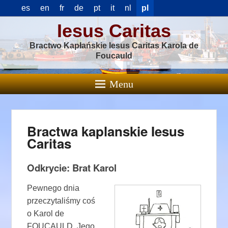
es
en
fr
de
pt
it
nl
pl
Iesus Caritas
Bractwo Kapłańskie Iesus Caritas Karola de
Foucauld
Menu
Bractwa kaplanskie Iesus
Caritas
Odkrycie: Brat Karol
Pewnego dnia
przeczytaliśmy coś
o Karol de
FOUCAULD. Jego