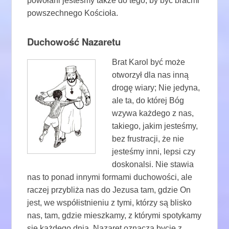
powołani jesteśmy także do tego, by być braćmi
powszechnego Kościoła.
Duchowość Nazaretu
Brat Karol być może
otworzył dla nas inną
drogę wiary; Nie jedyna,
ale ta, do której Bóg
wzywa każdego z nas,
takiego, jakim jesteśmy,
bez frustracji, że nie
jesteśmy inni, lepsi czy
doskonalsi. Nie stawia
nas to ponad innymi formami duchowości, ale
raczej przybliża nas do Jezusa tam, gdzie On
jest, we współistnieniu z tymi, którzy są blisko
nas, tam, gdzie mieszkamy, z którymi spotykamy
się każdego dnia. Nazaret oznacza bycie z