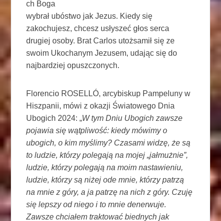
ch Boga
wybrał ubóstwo jak Jezus. Kiedy się
zakochujesz, chcesz usłyszeć głos serca
drugiej osoby. Brat Carlos utożsamił się ze
swoim Ukochanym Jezusem, udając się do
najbardziej opuszczonych.
Florencio ROSELLÓ, arcybiskup Pampeluny w
Hiszpanii, mówi z okazji Światowego Dnia
Ubogich 2024: „
W tym Dniu Ubogich zawsze
pojawia się wątpliwość: kiedy mówimy o
ubogich, o kim myślimy? Czasami widzę, że są
to ludzie, którzy polegają na mojej „jałmużnie”,
ludzie, którzy polegają na moim nastawieniu,
ludzie, którzy są niżej ode mnie, którzy patrzą
na mnie z góry, a ja patrzę na nich z góry. Czuję
się lepszy od niego i to mnie denerwuje.
Zawsze chciałem traktować biednych jak