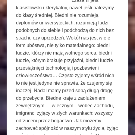
czasami jest
klasistowski i klerykalny, nawet jeśli należymy
do klasy średniej. Biedni nie rozumieją
dyplomów uniwersyteckich: rozumieją ludzi
podobnych do siebie i podchodzą do nich bez
strachu czy uprzedzeń. Wokół nas jest wiele
form ubóstwa, nie tylko materialnego: biedni
ludzie, którzy nie mają wolnego serca, biedni
ludzie, którym brakuje przyjaźni, biedni ludzie
przesiąknięci technologią i pozbawieni
człowieczeństwa… Często żyjemy wśród nich i
to nie jest jedyne nie sprawia, że ​​czujemy się
inaczej. Nadal mamy przed sobą długą drogę
do przebycia. Biedne kraje z zadłużeniem
zewnętrznym – i wiecznym – wobec Zachodu,
imigranci żyjący w złych warunkach: wszyscy
odrzuceni przez bogactwo. Jak możemy
zachować spójność w naszym stylu życia, żyjąc