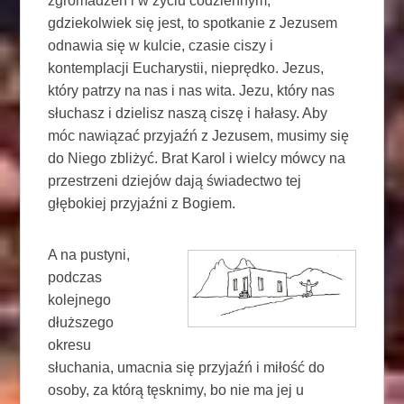
zgromadzeń i w życiu codziennym,
gdziekolwiek się jest, to spotkanie z Jezusem
odnawia się w kulcie, czasie ciszy i
kontemplacji Eucharystii, nieprędko. Jezus,
który patrzy na nas i nas wita. Jezu, który nas
słuchasz i dzielisz naszą ciszę i hałasy. Aby
móc nawiązać przyjaźń z Jezusem, musimy się
do Niego zbliżyć. Brat Karol i wielcy mówcy na
przestrzeni dziejów dają świadectwo tej
głębokiej przyjaźni z Bogiem.
A na pustyni,
podczas
kolejnego
dłuższego
okresu
słuchania, umacnia się przyjaźń i miłość do
osoby, za którą tęsknimy, bo nie ma jej u