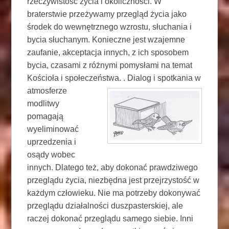
rzeczywistość życia i okoliczności. W
braterstwie przeżywamy przegląd życia jako
środek do wewnętrznego wzrostu, słuchania i
bycia słuchanym. Konieczne jest wzajemne
zaufanie, akceptacja innych, z ich sposobem
bycia, czasami z różnymi pomysłami na temat
Kościoła i społeczeństwa. .
Dialog i spotkania w
atmosferze
modlitwy
pomagają
wyeliminować
uprzedzenia i
osądy wobec
innych. Dlatego też, aby dokonać prawdziwego
przeglądu życia, niezbędna jest przejrzystość w
każdym człowieku. Nie ma potrzeby dokonywać
przeglądu działalności duszpasterskiej, ale
raczej dokonać przeglądu samego siebie. Inni