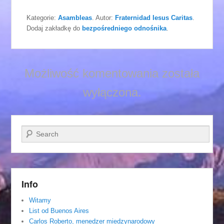
Kategorie:
Asambleas
. Autor:
Fraternidad Iesus Caritas
.
Dodaj zakładkę do
bezpośredniego odnośnika
.
Możliwość komentowania została
wyłączona.
Szukaj
Info
Witamy
List od Buenos Aires
Carlos Roberto, menedzer miedzynarodowy