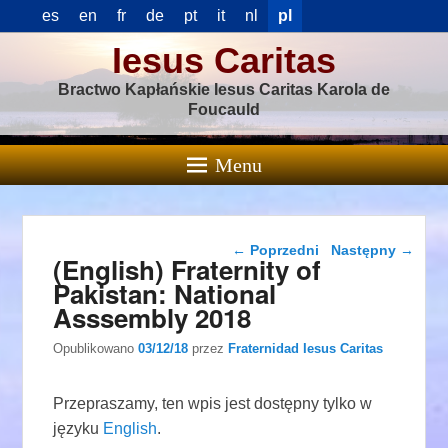
es
en
fr
de
pt
it
nl
pl
Iesus Caritas
Bractwo Kapłańskie Iesus Caritas Karola de
Foucauld
Menu
Nawigacja wpisu
←
Poprzedni
Następny
→
(English) Fraternity of
Pakistan: National
Asssembly 2018
Opublikowano
03/12/18
przez
Fraternidad Iesus Caritas
Przepraszamy, ten wpis jest dostępny tylko w
języku
English
.