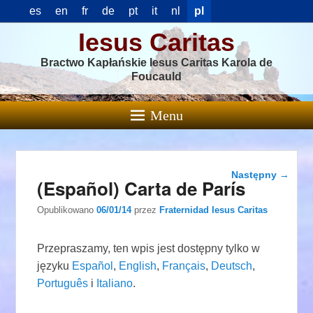
es
en
fr
de
pt
it
nl
pl
Iesus Caritas
Bractwo Kapłańskie Iesus Caritas Karola de
Foucauld
Menu
Nawigacja
Następny
→
(Español) Carta de París
wpisu
Opublikowano
06/01/14
przez
Fraternidad Iesus Caritas
Przepraszamy, ten wpis jest dostępny tylko w
języku
Español
,
English
,
Français
,
Deutsch
,
Português
i
Italiano
.