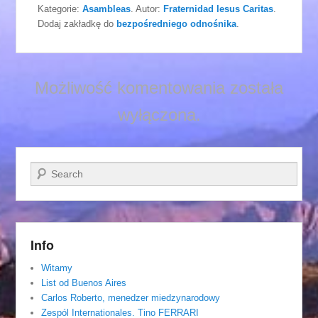
Kategorie:
Asambleas
. Autor:
Fraternidad Iesus Caritas
.
Dodaj zakładkę do
bezpośredniego odnośnika
.
Możliwość komentowania została
wyłączona.
Szukaj
Info
Witamy
List od Buenos Aires
Carlos Roberto, menedzer miedzynarodowy
Zespól Internationales. Tino FERRARI