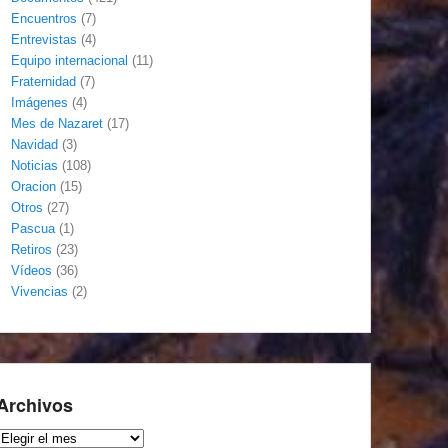
Encuentros
(7)
Entrevistas
(4)
Equipo internacional
(11)
Fraternidad
(7)
Imágenes
(4)
Mes de Nazaret
(17)
Navidad
(3)
Noticias
(108)
Oracion
(15)
Otros
(27)
Pascua
(1)
Retiros
(23)
Vídeos
(36)
Vivencias
(2)
Archivos
Archivos