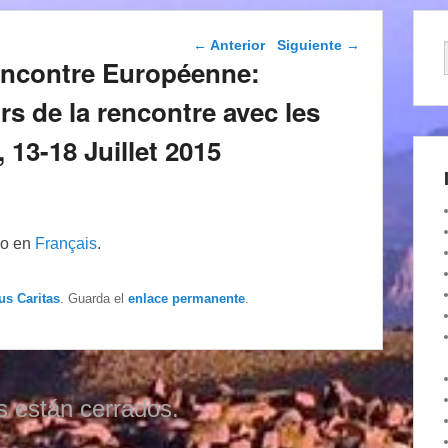
Navegación de
←
Anterior
Siguiente
→
entradas
 Rencontre Européenne:
rs de la rencontre avec les
13-18 Juillet 2015
lo en
Français
.
us Caritas
. Guarda el
enlace permanente
.
s están cerrados.