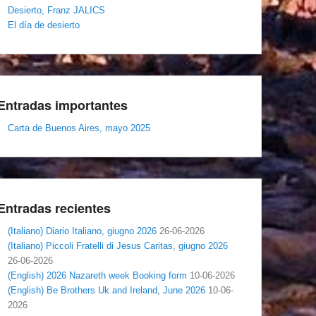
Desierto, Franz JALICS
El día de desierto
Entradas importantes
Carta de Buenos Aires, mayo 2025
Entradas recientes
(Italiano) Diario Italiano, giugno 2026
26-06-2026
(Italiano) Piccoli Fratelli di Jesus Caritas, giugno 2026
26-06-2026
(English) 2026 Nazareth week Booking form
10-06-2026
(English) Be Brothers Uk and Ireland, June 2026
10-06-
2026