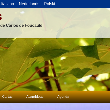
Italiano
Nederlands
Polski
s
s de Carlos de Foucauld
Cartas
Asambleas
Agenda