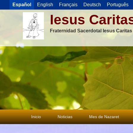
Español
English
Français
Deutsch
Português
Iesus Carita
Fraternidad Sacerdotal Iesus Carita
Menú
Inicio
Noticias
Mes de Nazaret
principal