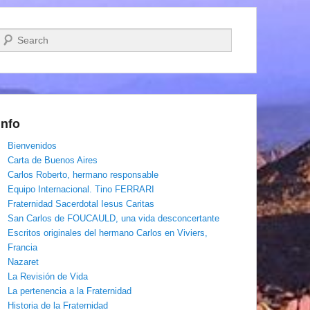
Buscar
Info
Bienvenidos
Carta de Buenos Aires
Carlos Roberto, hermano responsable
Equipo Internacional. Tino FERRARI
Fraternidad Sacerdotal Iesus Caritas
San Carlos de FOUCAULD, una vida desconcertante
Escritos originales del hermano Carlos en Viviers,
Francia
Nazaret
La Revisión de Vida
La pertenencia a la Fraternidad
Historia de la Fraternidad