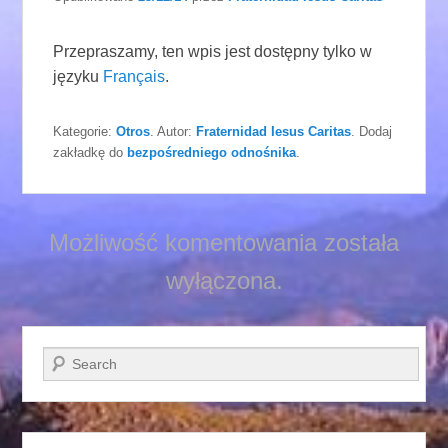
Przepraszamy, ten wpis jest dostępny tylko w
języku
Français
.
Kategorie:
Otros
. Autor:
Fraternidad Iesus Caritas
. Dodaj
zakładkę do
bezpośredniego odnośnika
.
Możliwość komentowania została
wyłączona.
Szukaj