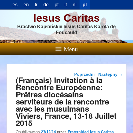
es
en
fr
de
pt
it
nl
pl
Iesus Caritas
Bractwo Kapłańskie Iesus Caritas Karola de
Foucauld
Menu
Nawigacja wpisu
←
Poprzedni
Następny
→
(Français) Invitation à la
Rencontre Européenne:
Prêtres diocésains
serviteurs de la rencontre
avec les musulmans
Viviers, France, 13-18 Juillet
2015
Opublikowano
23/12/14
przez
Fraternidad Iesus Caritas