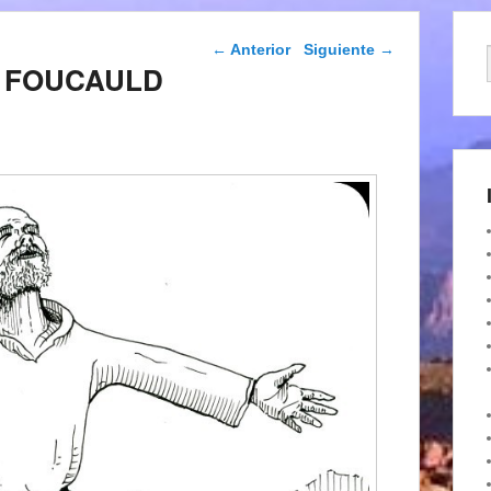
Navegación de
←
Anterior
Siguiente
→
entradas
de FOUCAULD