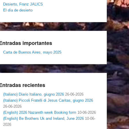
Desierto, Franz JALICS
El día de desierto
Entradas importantes
Carta de Buenos Aires, mayo 2025
Entradas recientes
(Italiano) Diario Italiano, giugno 2026
26-06-2026
(Italiano) Piccoli Fratelli di Jesus Caritas, giugno 2026
26-06-2026
(English) 2026 Nazareth week Booking form
10-06-2026
(English) Be Brothers Uk and Ireland, June 2026
10-06-
2026