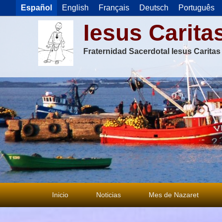
Español
English
Français
Deutsch
Português
Iesus Carita
Fraternidad Sacerdotal Iesus Carita
Menú
Inicio
Noticias
Mes de Nazaret
principal