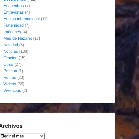
Encuentros
(7)
Entrevistas
(4)
Equipo internacional
(11)
Fraternidad
(7)
Imágenes
(4)
Mes de Nazaret
(17)
Navidad
(3)
Noticias
(108)
Oracion
(15)
Otros
(27)
Pascua
(1)
Retiros
(23)
Vídeos
(36)
Vivencias
(2)
Archivos
Archivos