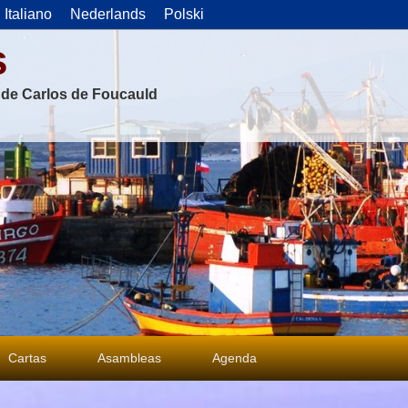
Italiano
Nederlands
Polski
s
s de Carlos de Foucauld
Cartas
Asambleas
Agenda