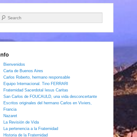
Buscar
Info
Bienvenidos
Carta de Buenos Aires
Carlos Roberto, hermano responsable
Equipo Internacional. Tino FERRARI
Fraternidad Sacerdotal Iesus Caritas
San Carlos de FOUCAULD, una vida desconcertante
Escritos originales del hermano Carlos en Viviers,
Francia
Nazaret
La Revisión de Vida
La pertenencia a la Fraternidad
Historia de la Fraternidad