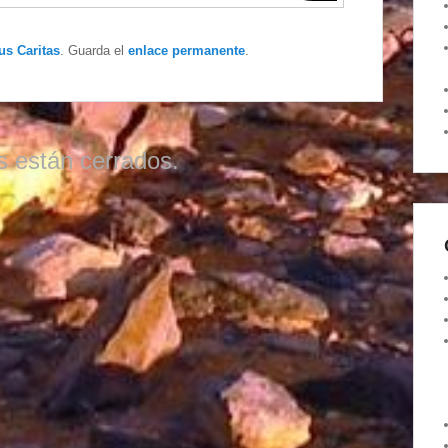
us Caritas
. Guarda el
enlace permanente
.
s están cerrados.