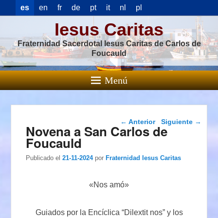
es
en
fr
de
pt
it
nl
pl
Iesus Caritas
Fraternidad Sacerdotal Iesus Caritas de Carlos de
Foucauld
Menú
Navegación de
←
Anterior
Siguiente
→
Novena a San Carlos de
entradas
Foucauld
Publicado el
21-11-2024
por
Fraternidad Iesus Caritas
«Nos amó»
Guiados por la Encíclica “Dilextit nos” y los