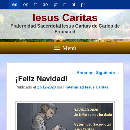
es
en
fr
de
pt
it
nl
pl
Iesus Caritas
Fraternidad Sacerdotal Iesus Caritas de Carlos de
Foucauld
Menú
Navegación de
←
Anterior
Siguiente
→
¡Feliz Navidad!
entradas
Publicado el
23-12-2020
por
Fraternidad Iesus Caritas