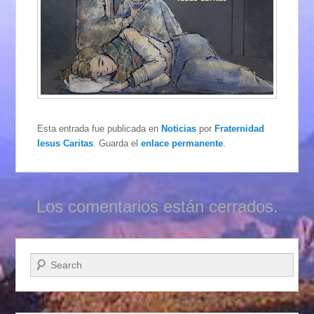
Esta entrada fue publicada en
Noticias
por
Fraternidad
Iesus Caritas
. Guarda el
enlace permanente
.
Los comentarios están cerrados.
Buscar