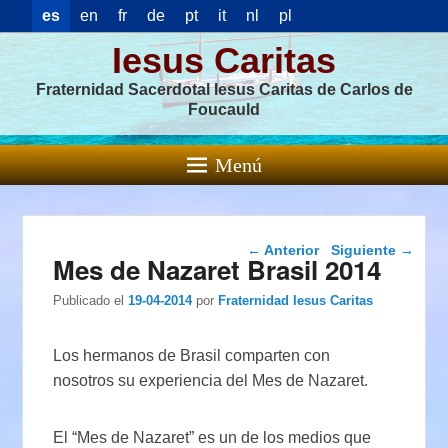
es
en
fr
de
pt
it
nl
pl
Iesus Caritas
Fraternidad Sacerdotal Iesus Caritas de Carlos de
Foucauld
Menú
Navegación de
←
Anterior
Siguiente
→
Mes de Nazaret Brasil 2014
entradas
Publicado el
19-04-2014
por
Fraternidad Iesus Caritas
Los hermanos de Brasil comparten con
nosotros su experiencia del Mes de Nazaret.
El “Mes de Nazaret” es un de los medios que