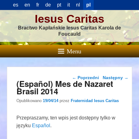
es
en
fr
de
pt
it
nl
pl
Iesus Caritas
Bractwo Kapłańskie Iesus Caritas Karola de
Foucauld
Menu
Nawigacja wpisu
←
Poprzedni
Następny
→
(Español) Mes de Nazaret
Brasil 2014
Opublikowano
19/04/14
przez
Fraternidad Iesus Caritas
Przepraszamy, ten wpis jest dostępny tylko w
języku
Español
.