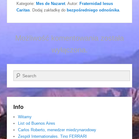
Kategorie:
Mes de Nazaret
. Autor:
Fraternidad Iesus
Caritas
. Dodaj zakładkę do
bezpośredniego odnośnika
.
Możliwość komentowania została
wyłączona.
Szukaj
Info
Witamy
List od Buenos Aires
Carlos Roberto, menedzer miedzynarodowy
Zespól Internationales. Tino FERRARI