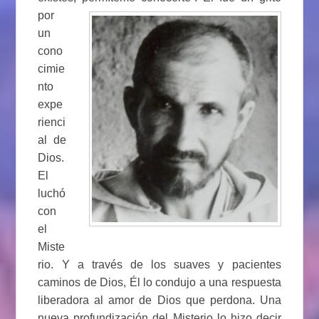
por
un
cono
cimie
nto
expe
rienci
al de
Dios.
El
luchó
con
el
Miste
rio. Y a través de los suaves y pacientes
caminos de Dios, Él lo condujo a una respuesta
liberadora al amor de Dios que perdona. Una
nueva profundización del Misterio lo hizo decir