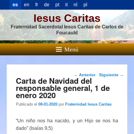
es
en
fr
de
pt
it
nl
pl
Iesus Caritas
Fraternidad Sacerdotal Iesus Caritas de Carlos de
Foucauld
Menú
Navegación de
←
Anterior
Siguiente
→
Carta de Navidad del
entradas
responsable general, 1 de
enero 2020
Publicado el
08-01-2020
por
Fraternidad Iesus Caritas
“Un niño nos ha nacido, y un Hijo se nos ha
dado” (Isaías 9,5)