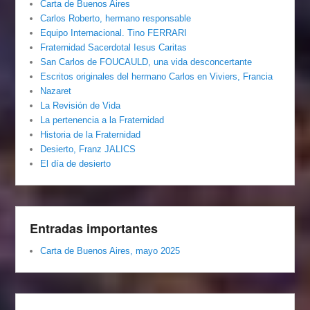
Carta de Buenos Aires
Carlos Roberto, hermano responsable
Equipo Internacional. Tino FERRARI
Fraternidad Sacerdotal Iesus Caritas
San Carlos de FOUCAULD, una vida desconcertante
Escritos originales del hermano Carlos en Viviers, Francia
Nazaret
La Revisión de Vida
La pertenencia a la Fraternidad
Historia de la Fraternidad
Desierto, Franz JALICS
El día de desierto
Entradas importantes
Carta de Buenos Aires, mayo 2025