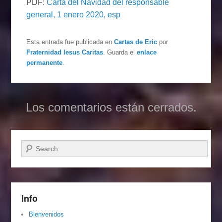
PDF:
Carta del Navidad del responsable
general, 1 enero 2020, esp
Esta entrada fue publicada en
Cartas de Eric
por
Fraternidad Iesus Caritas
. Guarda el
enlace
permanente
.
Los comentarios están cerrados.
Buscar
Info
Bienvenidos