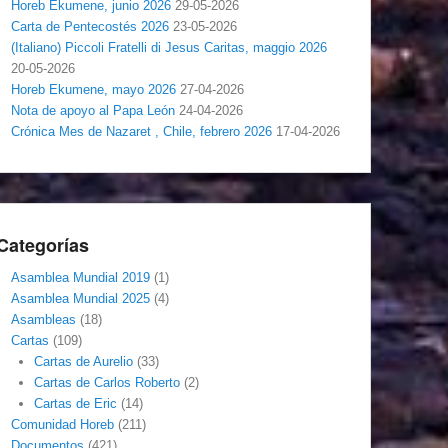
Horeb Ekumene, junio 2026
29-05-2026
Carta de Pentecostés 2026
23-05-2026
(Italiano) Piccoli Fratelli di Jesus Caritas, maggio 2026
20-05-2026
Horeb Ekumene, mayo 2026
27-04-2026
Nota de apoyo al Papa León
24-04-2026
Crónica Mes de Nazaret , Chile, febrero 2026
17-04-2026
Categorías
Asamblea Mundial 2019
(1)
Asamblea Mundial 2025
(4)
Asambleas
(18)
Cartas
(109)
Cartas de Aurelio
(33)
Cartas de Carlos Roberto
(2)
Cartas de Eric
(14)
Comunidad Horeb
(211)
Documentos
(421)