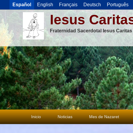
Español
English
Français
Deutsch
Português
Iesus Carita
Fraternidad Sacerdotal Iesus Carita
Menú
Inicio
Noticias
Mes de Nazaret
principal