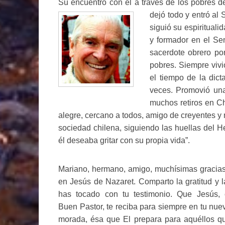
Su encuentro con él a través de los pobres 
dejó todo y entró al
siguió su espirituali
y formador en el Se
sacerdote obrero po
pobres. Siempre vivi
el tiempo de la dict
veces. Promovió una
muchos retiros en Ch
alegre, cercano a todos, amigo de creyentes y n
sociedad chilena, siguiendo las huellas del H
él deseaba gritar con su propia vida”.
Mariano, hermano, amigo, muchísimas gracias.
en Jesús de Nazaret. Comparto la gratitud y 
has tocado con tu testimonio. Que Jesús, 
Buen Pastor, te reciba para siempre en tu nue
morada, ésa que El prepara para aquéllos q