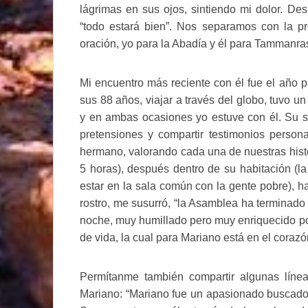
lágrimas en sus ojos, sintiendo mi dolor. D
“todo estará bien”. Nos separamos con la p
oración, yo para la Abadía y él para Tammanra
Mi encuentro más reciente con él fue el año
sus 88 años, viajar a través del globo, tuvo un
y en ambas ocasiones yo estuve con él. Su s
pretensiones y compartir testimonios perso
hermano, valorando cada una de nuestras histo
5 horas), después dentro de su habitación (l
estar en la sala común con la gente pobre), h
rostro, me susurró, “la Asamblea ha terminado 
noche, muy humillado pero muy enriquecido po
de vida, la cual para Mariano está en el cora
Permítanme también compartir algunas líne
Mariano: “Mariano fue un apasionado buscado