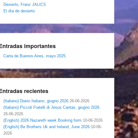
Desierto, Franz JALICS
El día de desierto
Entradas importantes
Carta de Buenos Aires, mayo 2025
Entradas recientes
(Italiano) Diario Italiano, giugno 2026
26-06-2026
(Italiano) Piccoli Fratelli di Jesus Caritas, giugno 2026
26-06-2026
(English) 2026 Nazareth week Booking form
10-06-2026
(English) Be Brothers Uk and Ireland, June 2026
10-06-
2026