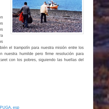
en
os
os
ra
os
ién el trampolín para nuestra misión entre los
 nuestra humilde pero firme resolución para
aret con los pobres, siguiendo las huellas del
o PUGA, esp