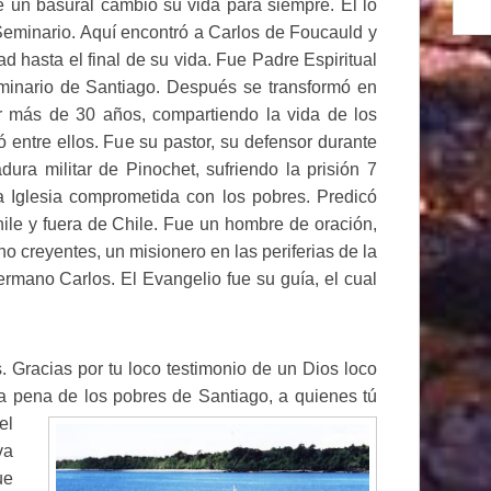
de un basural cambió su vida para
siempre. El lo
 Seminario. Aquí encontró a Carlos de Foucauld y
dad hasta el final de su vida. Fue Padre Espiritual
minario de Santiago. Después se transformó en
r más de 30 años, compartiendo la vida de los
ó entre ellos. Fue su pastor, su defensor durante
adura militar de Pinochet, sufriendo la prisión 7
 Iglesia comprometida con los pobres. Predicó
ile y fuera de Chile. Fue un hombre de oración,
o creyentes, un misionero en las periferias de la
ermano Carlos. El Evangelio fue su guía, el cual
 Gracias por tu loco testimonio de un Dios loco
la pena de los pobres de Santiago, a
quienes tú
el
va
ue