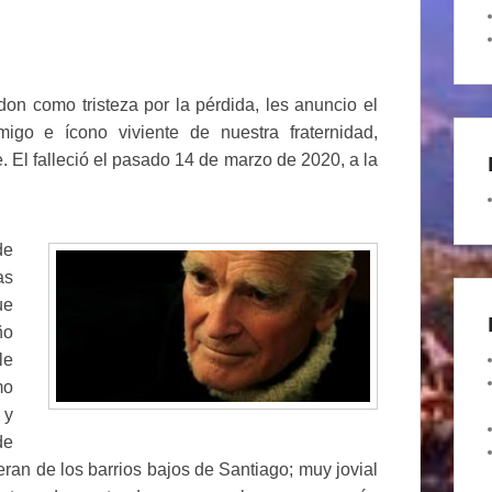
don como tristeza por la pérdida, les anuncio el
go e ícono viviente de nuestra fraternidad,
 falleció el pasado 14 de marzo de 2020, a la
de
as
ue
ño
le
mo
 y
de
an de los barrios bajos de Santiago; muy jovial