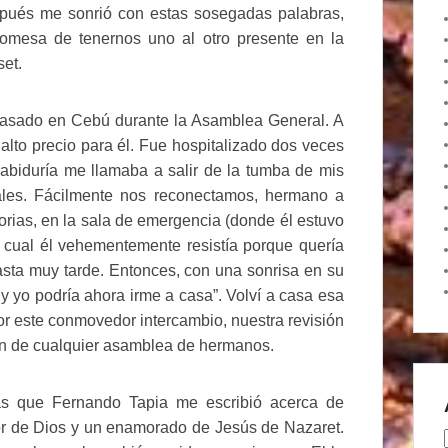
espués me sonrió con estas sosegadas palabras,
romesa de tenernos uno al otro presente en la
set.
 pasado en Cebú durante la Asamblea General. A
 alto precio para él. Fue hospitalizado dos veces
abiduría me llamaba a salir de la tumba de mis
nales. Fácilmente nos reconectamos, hermano a
rias, en la sala de emergencia (donde él estuvo
a cual él vehementemente resistía porque quería
asta muy tarde. Entonces, con una sonrisa en su
y yo podría ahora irme a casa”. Volví a casa esa
r este conmovedor intercambio, nuestra revisión
zón de cualquier asamblea de hermanos.
as que Fernando Tapia me escribió acerca de
r de Dios y un enamorado de Jesús de Nazaret.