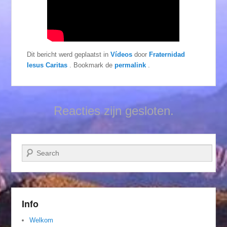
Dit bericht werd geplaatst in
Vídeos
door
Fraternidad
Iesus Caritas
. Bookmark de
permalink
.
Reacties zijn gesloten.
Zoeken
Info
Welkom