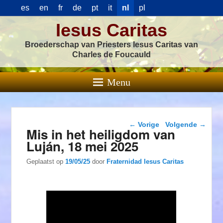
es
en
fr
de
pt
it
nl
pl
Iesus Caritas
Broederschap van Priesters Iesus Caritas van
Charles de Foucauld
Menu
Berichtnavigatie
←
Vorige
Volgende
→
Mis in het heiligdom van
Luján, 18 mei 2025
Geplaatst op
19/05/25
door
Fraternidad Iesus Caritas