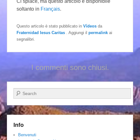
Ci spiace, ma questo articolo è disponibile
soltanto in
Français
.
Questo articolo è stato pubblicato in
Vídeos
da
Fraternidad Iesus Caritas
. Aggiungi il
permalink
ai
segnalibri.
I commenti sono chiusi.
Cerca
Info
Benvenuti