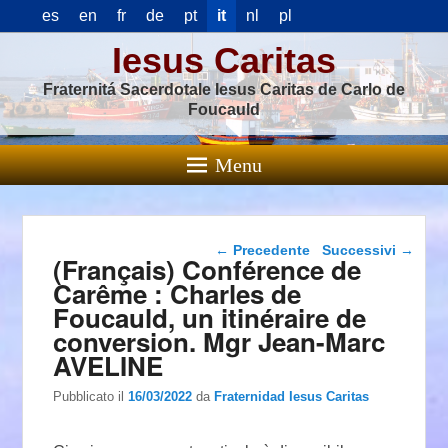
es
en
fr
de
pt
it
nl
pl
Iesus Caritas
Fraternitá Sacerdotale Iesus Caritas de Carlo de
Foucauld
Menu
Navigazione articolo
←
Precedente
Successivi
→
(Français) Conférence de
Carême : Charles de
Foucauld, un itinéraire de
conversion. Mgr Jean-Marc
AVELINE
Pubblicato il
16/03/2022
da
Fraternidad Iesus Caritas