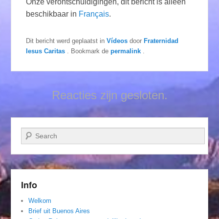
Onze verontschuldigingen, dit bericht is alleen
beschikbaar in
Français
.
Dit bericht werd geplaatst in
Vídeos
door
Fraternidad
Iesus Caritas
. Bookmark de
permalink
.
Reacties zijn gesloten.
Zoeken
Info
Welkom
Brief uit Buenos Aires