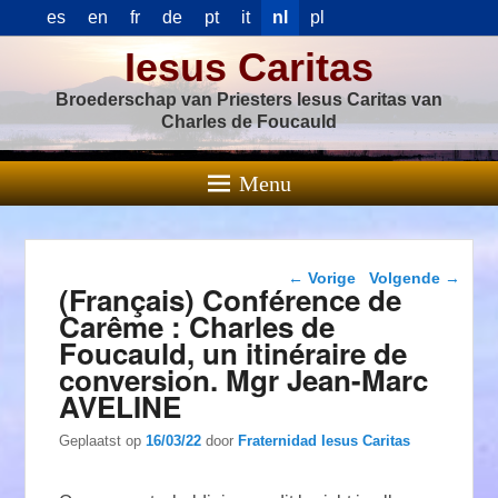
es
en
fr
de
pt
it
nl
pl
Iesus Caritas
Broederschap van Priesters Iesus Caritas van
Charles de Foucauld
Menu
Berichtnavigatie
←
Vorige
Volgende
→
(Français) Conférence de
Carême : Charles de
Foucauld, un itinéraire de
conversion. Mgr Jean-Marc
AVELINE
Geplaatst op
16/03/22
door
Fraternidad Iesus Caritas