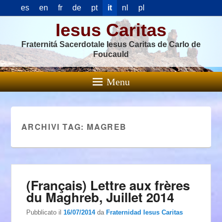
es
en
fr
de
pt
it
nl
pl
Iesus Caritas
Fraternitá Sacerdotale Iesus Caritas de Carlo de
Foucauld
Menu
ARCHIVI TAG:
MAGREB
(Français) Lettre aux frères
du Maghreb, Juillet 2014
Pubblicato il
16/07/2014
da
Fraternidad Iesus Caritas