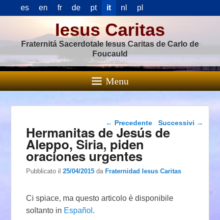
es
en
fr
de
pt
it
nl
pl
Iesus Caritas
Fraternitá Sacerdotale Iesus Caritas de Carlo de
Foucauld
Menu
Navigazione articolo
←
Precedente
Successivi
→
Hermanitas de Jesús de
Aleppo, Siria, piden
oraciones urgentes
Pubblicato il
25/04/2015
da
Fraternidad Iesus Caritas
Ci spiace, ma questo articolo è disponibile
soltanto in
Español
.