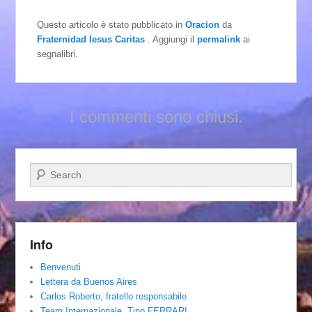
Questo articolo è stato pubblicato in
Oracion
da
Fraternidad Iesus Caritas
. Aggiungi il
permalink
ai
segnalibri.
I commenti sono chiusi.
Cerca
Info
Benvenuti
Lettera da Buenos Aires
Carlos Roberto, fratello responsabile
Team Internazionale. Tino FERRARI