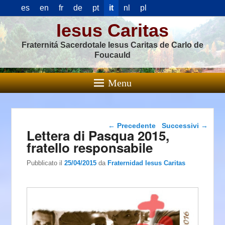
es
en
fr
de
pt
it
nl
pl
Iesus Caritas
Fraternitá Sacerdotale Iesus Caritas de Carlo de
Foucauld
Menu
Navigazione articolo
←
Precedente
Successivi
→
Lettera di Pasqua 2015,
fratello responsabile
Pubblicato il
25/04/2015
da
Fraternidad Iesus Caritas