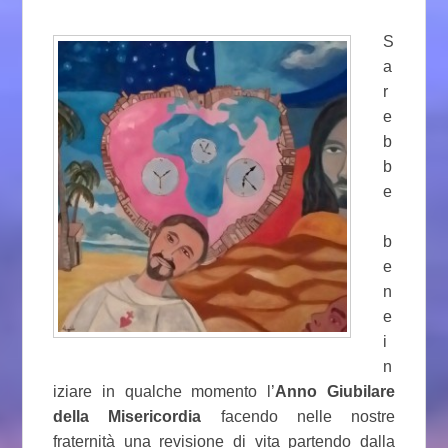
S
a
r
e
b
b
e
b
e
n
e
i
n
iziare in qualche momento l’
Anno Giubilare
della Misericordia
facendo nelle nostre
fraternità una revisione di vita partendo dalla