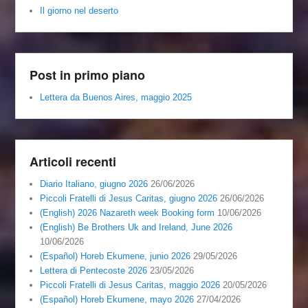
Il giorno nel deserto
Post in primo piano
Lettera da Buenos Aires, maggio 2025
Articoli recenti
Diario Italiano, giugno 2026
26/06/2026
Piccoli Fratelli di Jesus Caritas, giugno 2026
26/06/2026
(English) 2026 Nazareth week Booking form
10/06/2026
(English) Be Brothers Uk and Ireland, June 2026
10/06/2026
(Español) Horeb Ekumene, junio 2026
29/05/2026
Lettera di Pentecoste 2026
23/05/2026
Piccoli Fratelli di Jesus Caritas, maggio 2026
20/05/2026
(Español) Horeb Ekumene, mayo 2026
27/04/2026