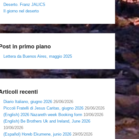
Deserto. Franz JALICS
Il giorno nel deserto
Post in primo piano
Lettera da Buenos Aires, maggio 2025
Articoli recenti
Diario Italiano, giugno 2026
26/06/2026
Piccoli Fratelli di Jesus Caritas, giugno 2026
26/06/2026
(English) 2026 Nazareth week Booking form
10/06/2026
(English) Be Brothers Uk and Ireland, June 2026
10/06/2026
(Español) Horeb Ekumene, junio 2026
29/05/2026