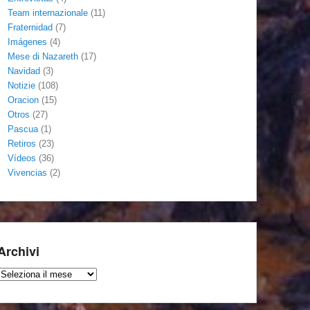
Team internazionale
(11)
Fraternidad
(7)
Imágenes
(4)
Mese di Nazareth
(17)
Navidad
(3)
Notizie
(108)
Oracion
(15)
Otros
(27)
Pascua
(1)
Retiros
(23)
Vídeos
(36)
Vivencias
(2)
Archivi
Archivi