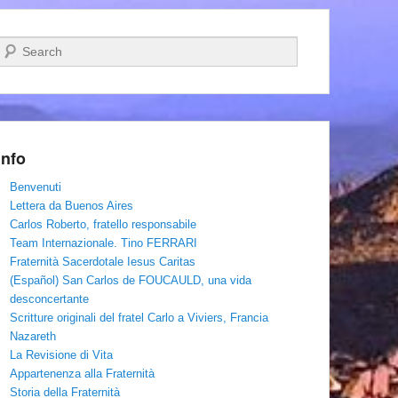
Cerca
Info
Benvenuti
Lettera da Buenos Aires
Carlos Roberto, fratello responsabile
Team Internazionale. Tino FERRARI
Fraternità Sacerdotale Iesus Caritas
(Español) San Carlos de FOUCAULD, una vida
desconcertante
Scritture originali del fratel Carlo a Viviers, Francia
Nazareth
La Revisione di Vita
Appartenenza alla Fraternità
Storia della Fraternità