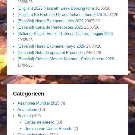
26/06/26
(English) 2026 Nazareth week Booking form
10/06/26
(English) Be Brothers Uk and Ireland, June 2026
10/06/26
(Español) Horeb Ekumene, junio 2026
29/05/26
(Español) Carta de Pentecostés 2026
23/05/26
(Italiano) Piccoli Fratelli di Jesus Caritas, maggio 2026
20/05/26
(Español) Horeb Ekumene, mayo 2026
27/04/26
(Español) Nota de apoyo al Papa León
24/04/26
(Español) Crónica Mes de Nazaret , Chile, febrero 2026
17/04/26
Categorieën
Asamblea Mundial 2025
(4)
Asambleas
(18)
Brieven
(109)
Cartas de Aurelio
(33)
Brieven van Carlos Roberto
(2)
Comunidad Horeb
(211)