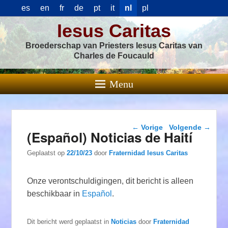
es
en
fr
de
pt
it
nl
pl
Iesus Caritas
Broederschap van Priesters Iesus Caritas van
Charles de Foucauld
Menu
Berichtnavigatie
←
Vorige
Volgende
→
(Español) Noticias de Haití
Geplaatst op
22/10/23
door
Fraternidad Iesus Caritas
Onze verontschuldigingen, dit bericht is alleen
beschikbaar in
Español
.
Dit bericht werd geplaatst in
Noticias
door
Fraternidad