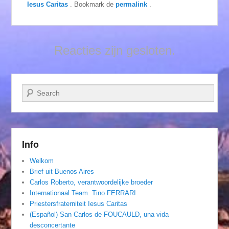
Iesus Caritas
. Bookmark de
permalink
.
Reacties zijn gesloten.
Zoeken
Info
Welkom
Brief uit Buenos Aires
Carlos Roberto, verantwoordelijke broeder
Internationaal Team. Tino FERRARI
Priestersfraterniteit Iesus Caritas
(Español) San Carlos de FOUCAULD, una vida
desconcertante