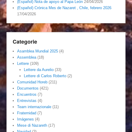
(Español) Nota de apoyo al Papa León
24/04/2026
(Español) Crónica Mes de Nazaret , Chile, febrero 2026
17/04/2026
Categorie
Asamblea Mundial 2025
(4)
Assemblea
(18)
Lettere
(109)
Lettere da Aurelio
(33)
Lettere di Carlos Roberto
(2)
Comunidad Horeb
(211)
Documentos
(421)
Encuentros
(7)
Entrevistas
(4)
Team internazionale
(11)
Fraternidad
(7)
Imágenes
(4)
Mese di Nazareth
(17)
Navidad
(3)