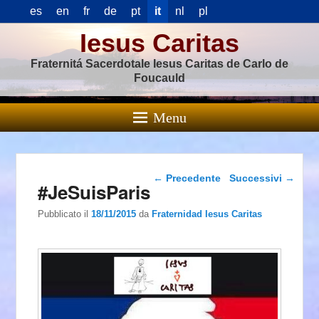
es
en
fr
de
pt
it
nl
pl
Iesus Caritas
Fraternitá Sacerdotale Iesus Caritas de Carlo de
Foucauld
Menu
Navigazione articolo
←
Precedente
Successivi
→
#JeSuisParis
Pubblicato il
18/11/2015
da
Fraternidad Iesus Caritas