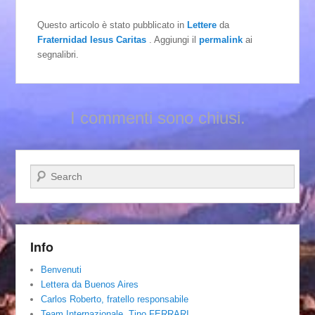
Questo articolo è stato pubblicato in
Lettere
da
Fraternidad Iesus Caritas
. Aggiungi il
permalink
ai
segnalibri.
I commenti sono chiusi.
Cerca
Info
Benvenuti
Lettera da Buenos Aires
Carlos Roberto, fratello responsabile
Team Internazionale. Tino FERRARI