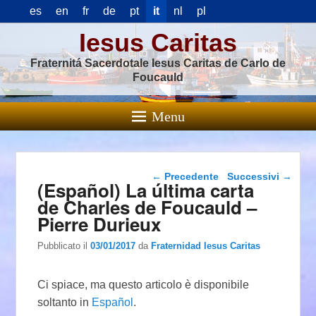
es
en
fr
de
pt
it
nl
pl
Iesus Caritas
Fraternitá Sacerdotale Iesus Caritas de Carlo de
Foucauld
Menu
Navigazione articolo
←
Precedente
Successivi
→
(Español) La última carta
de Charles de Foucauld –
Pierre Durieux
Pubblicato il
03/01/2017
da
Fraternidad Iesus Caritas
Ci spiace, ma questo articolo è disponibile
soltanto in
Español
.