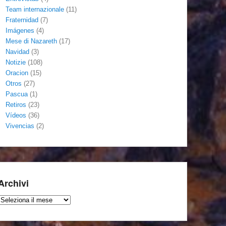
Team internazionale
(11)
Fraternidad
(7)
Imágenes
(4)
Mese di Nazareth
(17)
Navidad
(3)
Notizie
(108)
Oracion
(15)
Otros
(27)
Pascua
(1)
Retiros
(23)
Vídeos
(36)
Vivencias
(2)
Archivi
Archivi