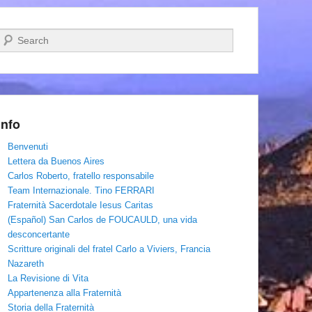
Cerca
Info
Benvenuti
Lettera da Buenos Aires
Carlos Roberto, fratello responsabile
Team Internazionale. Tino FERRARI
Fraternità Sacerdotale Iesus Caritas
(Español) San Carlos de FOUCAULD, una vida
desconcertante
Scritture originali del fratel Carlo a Viviers, Francia
Nazareth
La Revisione di Vita
Appartenenza alla Fraternità
Storia della Fraternità