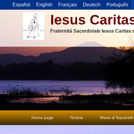
Español
English
Français
Deutsch
Português
Iesus Carita
Fraternitá Sacerdotale Iesus Caritas
Menu
Home page
Notizie
Mese di Nazareth
principale