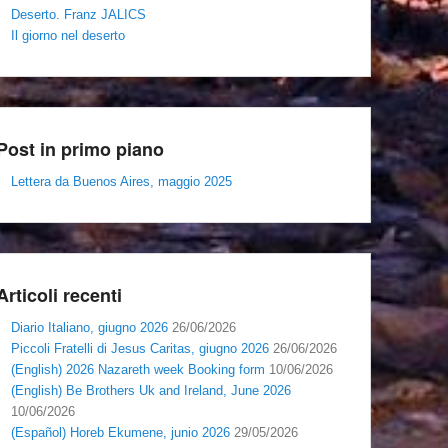
Deserto. Franz JALICS
Il giorno nel deserto
Post in primo piano
Lettera da Buenos Aires, maggio 2025
Articoli recenti
Diario Italiano, giugno 2026
26/06/2026
Piccoli Fratelli di Jesus Caritas, giugno 2026
26/06/2026
(English) 2026 Nazareth week Booking form
10/06/2026
(English) Be Brothers Uk and Ireland, June 2026
10/06/2026
(Español) Horeb Ekumene, junio 2026
29/05/2026