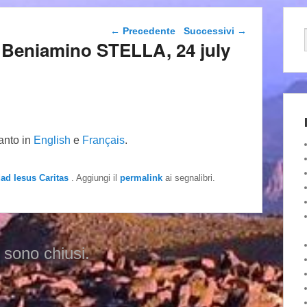
Navigazione articolo
←
Precedente
Successivi
→
al Beniamino STELLA, 24 july
tanto in
English
e
Français
.
dad Iesus Caritas
. Aggiungi il
permalink
ai segnalibri.
 sono chiusi.