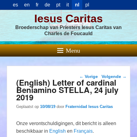
es
en
fr
de
pt
it
nl
pl
Iesus Caritas
Broederschap van Priesters Iesus Caritas van
Charles de Foucauld
Menu
Berichtnavigatie
←
Vorige
Volgende
→
(English) Letter of cardinal
Beniamino STELLA, 24 july
2019
Geplaatst op
10/08/19
door
Fraternidad Iesus Caritas
Onze verontschuldigingen, dit bericht is alleen
beschikbaar in
English
en
Français
.