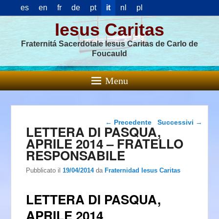
es
en
fr
de
pt
it
nl
pl
Iesus Caritas
Fraternitá Sacerdotale Iesus Caritas de Carlo de
Foucauld
Menu
Navigazione articolo
←
Precedente
Successivi
→
LETTERA DI PASQUA,
APRILE 2014 – FRATELLO
RESPONSABILE
Pubblicato il
19/04/2014
da
Fraternidad Iesus Caritas
LETTERA DI PASQUA,
APRILE 2014