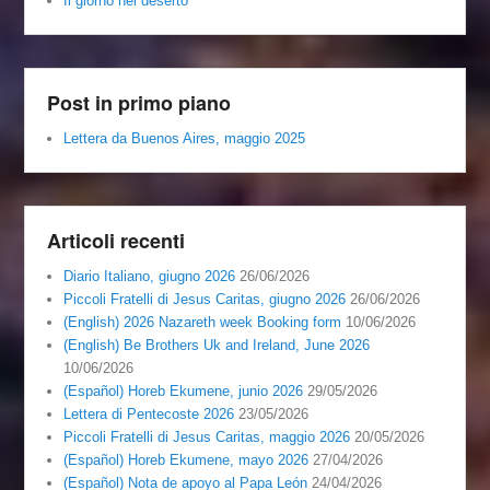
Il giorno nel deserto
Post in primo piano
Lettera da Buenos Aires, maggio 2025
Articoli recenti
Diario Italiano, giugno 2026
26/06/2026
Piccoli Fratelli di Jesus Caritas, giugno 2026
26/06/2026
(English) 2026 Nazareth week Booking form
10/06/2026
(English) Be Brothers Uk and Ireland, June 2026
10/06/2026
(Español) Horeb Ekumene, junio 2026
29/05/2026
Lettera di Pentecoste 2026
23/05/2026
Piccoli Fratelli di Jesus Caritas, maggio 2026
20/05/2026
(Español) Horeb Ekumene, mayo 2026
27/04/2026
(Español) Nota de apoyo al Papa León
24/04/2026