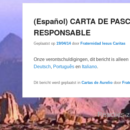
(Español) CARTA DE PAS
RESPONSABLE
Geplaatst op
19/04/14
door
Fraternidad Iesus Caritas
Onze verontschuldigingen, dit bericht is allee
Deutsch
,
Português
en
Italiano
.
Dit bericht werd geplaatst in
Cartas de Aurelio
door
Frat
Reacties z