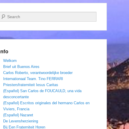
Zoeken
Info
Welkom
Brief uit Buenos Aires
Carlos Roberto, verantwoordelijke broeder
Internationaal Team. Tino FERRARI
Priestersfraterniteit Iesus Caritas
(Español) San Carlos de FOUCAULD, una vida
desconcertante
(Español) Escritos originales del hermano Carlos en
Viviers, Francia
(Español) Nazaret
De Levensherziening
Bij Een Fraterniteit Horen