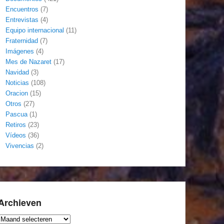
Encuentros
(7)
Entrevistas
(4)
Equipo internacional
(11)
Fraternidad
(7)
Imágenes
(4)
Mes de Nazaret
(17)
Navidad
(3)
Noticias
(108)
Oracion
(15)
Otros
(27)
Pascua
(1)
Retiros
(23)
Vídeos
(36)
Vivencias
(2)
Archieven
Archieven