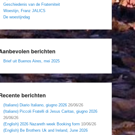
Geschiedenis van de Fraterniteit
Woestijn, Franz JALICS
De woestijndag
Aanbevolen berichten
Brief uit Buenos Aires, mei 2025
Recente berichten
(Italiano) Diario Italiano, giugno 2026
26/06/26
(Italiano) Piccoli Fratelli di Jesus Caritas, giugno 2026
26/06/26
(English) 2026 Nazareth week Booking form
10/06/26
(English) Be Brothers Uk and Ireland, June 2026