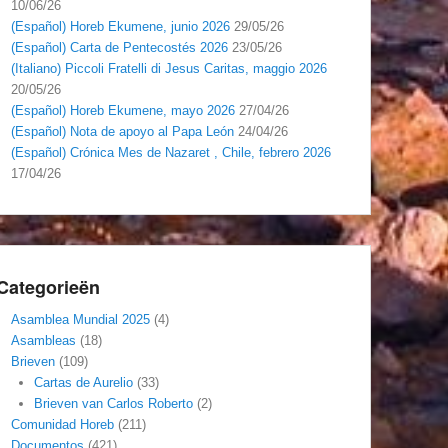
10/06/26
(Español) Horeb Ekumene, junio 2026
29/05/26
(Español) Carta de Pentecostés 2026
23/05/26
(Italiano) Piccoli Fratelli di Jesus Caritas, maggio 2026
20/05/26
(Español) Horeb Ekumene, mayo 2026
27/04/26
(Español) Nota de apoyo al Papa León
24/04/26
(Español) Crónica Mes de Nazaret , Chile, febrero 2026
17/04/26
Categorieën
Asamblea Mundial 2025
(4)
Asambleas
(18)
Brieven
(109)
Cartas de Aurelio
(33)
Brieven van Carlos Roberto
(2)
Comunidad Horeb
(211)
Documentos
(421)