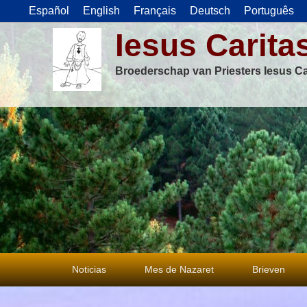
Español
English
Français
Deutsch
Português
Iesus Carita
Broederschap van Priesters Iesus Ca
Primair
Noticias
Mes de Nazaret
Brieven
menu