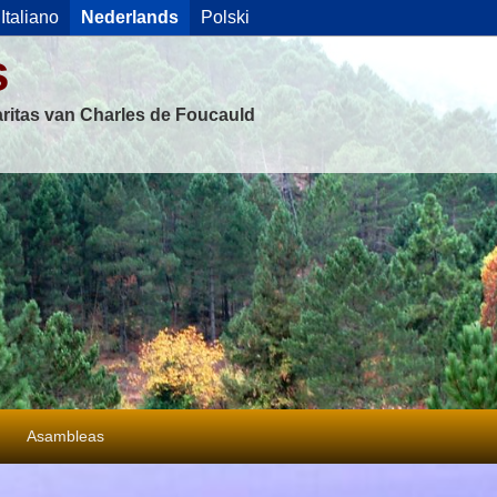
Italiano
Nederlands
Polski
s
ritas van Charles de Foucauld
Asambleas